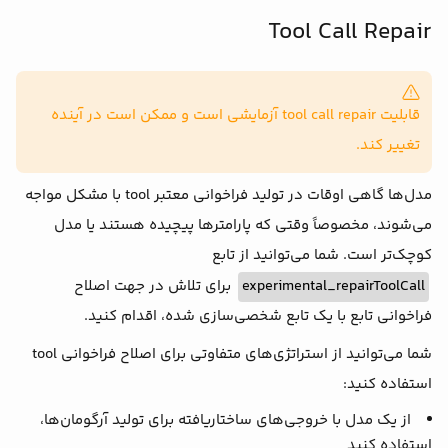
          location,

Tool Call Repair
temperature
: 
72
 + 
Math
.floor(
Math
.ran
        };

      },

    }),

  },

قابلیت tool call repair آزمایشی است و ممکن است در آینده
prompt
: 
'What is the weather in Tehran?'
,

تغییر کند.
});

مدل‌ها گاهی اوقات در تولید فراخوانی معتبر tool با مشکل مواجه
const
 response = result.toDataStreamResponse({

getErrorMessage
: 
error
 =>
 {

می‌شوند، مخصوصاً وقتی که پارامترها پیچیده هستند یا مدل
if
 (NoSuchToolError.isInstance(error)) {

کوچک‌تر است. شما می‌توانید از تابع
return
'The model tried to call an unknow
برای تلاش در جهت اصلاح
experimental_repairToolCall
    } 
else
if
 (InvalidToolArgumentsError.isInst
return
'The model called a tool with inva
فراخوانی تابع با یک تابع شخصی‌سازی شده، اقدام کنید.
    } 
else
if
 (ToolExecutionError.isInstance(er
شما می‌توانید از استراتژی‌های متفاوتی برای اصلاح فراخوانی tool
return
'An error occurred during tool exe
    } 
else
 {

استفاده کنید:
return
'An unknown error occurred.'
;

از یک مدل با خروجی‌های ساختاریافته برای تولید آرگومان‌ها،
    }

  },

استفاده کنید