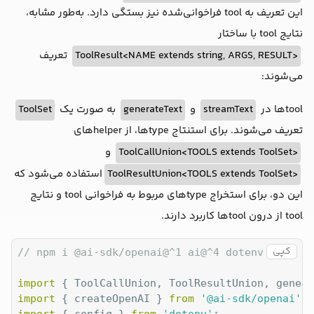
این تعریف به tool فراخوانی‌شده نیز بستگی دارد. به‌طور مشابه،
نتایج tool با ساختار
تعریف
<ToolResult<NAME extends string, ARGS, RESULT
می‌شوند:
ToolSet
به صورت یک
generateText
و
streamText
toolها در
تعریف می‌شوند. برای استنتاج typeها، از helperهای
و
<ToolCallUnion<TOOLS extends ToolSet
استفاده می‌شود که
<ToolResultUnion<TOOLS extends ToolSet
این دو، برای استخراج typeهای مربوط به فراخوانی tool و نتایج
tool از درون toolها کاربرد دارند.
کپی
// npm i @ai-sdk/openai@^1 ai@^4 dotenv zod
import
 { ToolCallUnion, ToolResultUnion, genera
import
 { createOpenAI } 
from
'@ai-sdk/openai'
import
 { config } 
from
'dotenv'