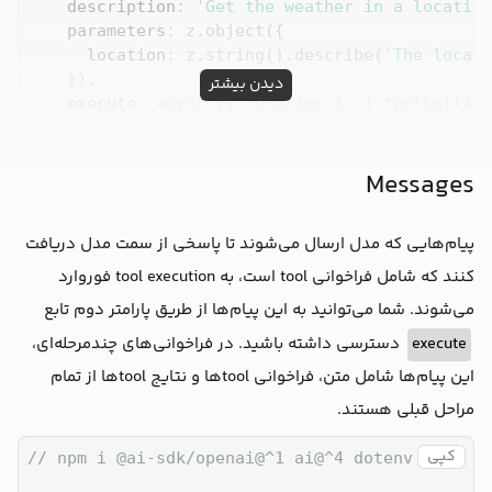
description
: 
'Get the weather in a location
parameters
: z.object({

location
: z.string().describe(
'The locati
    }),

دیدن بیشتر
execute
: 
async
 ({ location }, { toolCallId 
console
.log(
"Weather tool invoked with ID
return
 {

        location,

Messages
temperature
: 
72
 + 
Math
.floor(
Math
.rando
        toolCallId

پیام‌هایی که مدل ارسال می‌شوند تا پاسخی از سمت مدل دریافت
      };

    },

کنند که شامل فراخوانی tool است، به tool execution فوروارد
  }),

می‌شوند. شما می‌توانید به این پیام‌ها از طریق پارامتر دوم تابع
دسترسی داشته باشید. در فراخوانی‌های چندمرحله‌ای،
execute
toolChoice
: 
'required'
, 
// force the model to c
prompt
: 
'What is the weather in Tehran?'
,

این پیام‌ها شامل متن، فراخوانی toolها و نتایج toolها از تمام
});
مراحل قبلی هستند.
کپی
// npm i @ai-sdk/openai@^1 ai@^4 dotenv zod