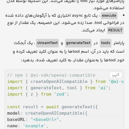
پارامترهای مورد نیاز tool را تعریف می‌کند. این اسکیما توسط مدل
استفاده می‌شود.
: یک تابع async اختیاری که با آرگومان‌های داده شده
execute
در فراخوانی tool، صدا زده می‌شود. این خصیصه، یک مقدار از نوع
ایجاد می‌کند.
RESULT
، یک آبجکت
streamText
و
generateText
در
tools
پارامتر
است که باید در آن، اسم toolها را به عنوان کلید تعریف کرده و
خود toolها را به‌عنوان مقدار، به کلید تعریف شده، بدهید:
کپی
// npm i @ai-sdk/openai-compatible
import
 { createOpenAICompatible } 
from
'@ai-sdk
import
 { generateText, tool } 
from
'ai'
import
 { z } 
from
'zod'
;

const
 result = 
await
model
baseURL
: 
"<baseUrl>"
name
: 
'example'