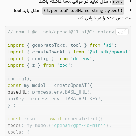
: مدل نباید فراخوانی tool داشته باشد
none
: مدل باید tool
{ type: 'tool', toolName: string (typed) }
مشخص‌شده را فراخوانی کند
کپی
// npm i @ai-sdk/openai@^1 ai@^4 dotenv zod
import
 { generateText, tool } 
from
'ai'
import
 { createOpenAI } 
from
'@ai-sdk/openai'
import
 { config } 
from
'dotenv'
import
 { z } 
from
'zod'
;

const
baseURL
: process.env.BASE_URL!,

apiKey: process.env.LIARA_API_KEY!,

});

const
 result = 
await
model
: my_model(
'openai/gpt-4o-mini'
tools
: {
