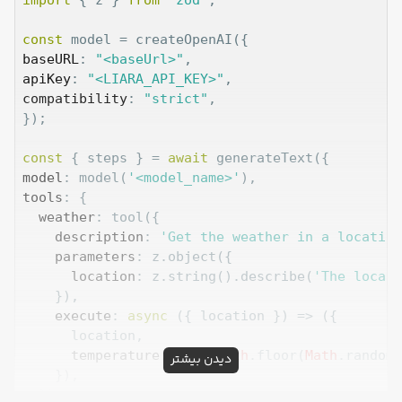
const
baseURL
: 
"<baseUrl>"
apiKey
: 
"<LIARA_API_KEY>"
compatibility
: 
"strict"
,

});

const
 { steps } = 
await
model
: model(
'<model_name>'
tools
: {

weather
: tool({

description
: 
'Get the weather in a location
parameters
: z.object({

location
: z.string().describe(
'The locati
    }),

execute
: 
async
 ({ location }) => ({

      location,

temperature
: 
72
 + 
Math
.floor(
Math
.random(
دیدن بیشتر
    }),

  }),
