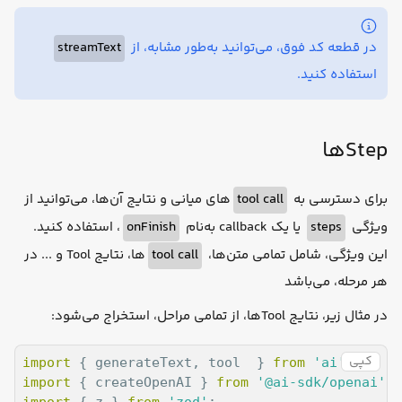
  }),

maxSteps
: 
2
, 
// allow up to 2 steps
streamText
در قطعه کد فوق، می‌توانید به‌طور مشابه، از
prompt
: 
'What is the weather in San Francisco'
,

استفاده کنید.
Stepها
های میانی و نتایج آن‌ها، می‌توانید از
tool call
برای دسترسی به
، استفاده کنید.
onFinish
یا یک callback به‌نام
steps
ویژگی
ها، نتایج Tool و ... در
tool call
این ویژگی، شامل تمامی متن‌ها،
هر مرحله، می‌باشد
در مثال زیر، نتایج Toolها، از تمامی مراحل، استخراج می‌شود:
کپی
import
 { generateText, tool  } 
from
'ai'
import
 { createOpenAI } 
from
'@ai-sdk/openai'
import
 { z } 
from
'zod'
;
