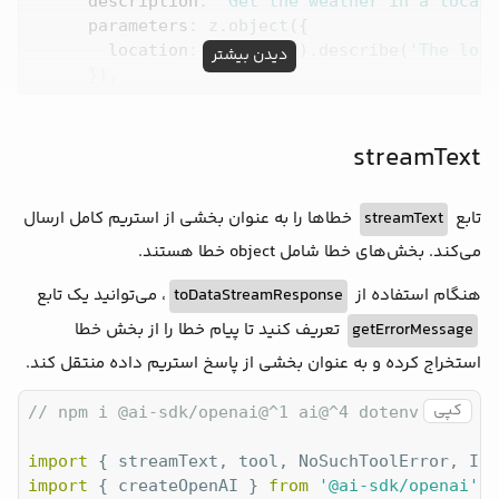
description
: 
'Get the weather in a locati
parameters
: z.object({

location
: z.string().describe(
'The loca
دیدن بیشتر
      }),

execute
: 
async
 ({ location }) => {

return
 {

          location,

streamText
temperature
: 
72
 + 
Math
.floor(
Math
.ran
        };

خطاها را به عنوان بخشی از استریم کامل ارسال
streamText
تابع
      },

    }),

می‌کند. بخش‌های خطا شامل object خطا هستند.
  },

، می‌توانید یک تابع
toDataStreamResponse
هنگام استفاده از
prompt
: 
'What is the weather in Tehran?'
,

});

تعریف کنید تا پیام خطا را از بخش خطا
getErrorMessage
} 
catch
استخراج کرده و به عنوان بخشی از پاسخ استریم داده منتقل کند.
if
 (NoSuchToolError.isInstance(error)) {

// handle the no such tool error
کپی
// npm i @ai-sdk/openai@^1 ai@^4 dotenv zod
} 
else
if
 (InvalidToolArgumentsError.isInstance
// handle the invalid tool arguments error
import
 { streamText, tool, NoSuchToolError, Inv
} 
else
if
 (ToolExecutionError.isInstance(error)
import
 { createOpenAI } 
from
'@ai-sdk/openai'
// handle the tool execution error