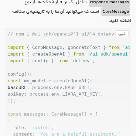
// when nothing is returned, the default sett
شامل یک آرایه از آبجکت‌ها از نوع
response.messages
},

است که می‌توانید آن‌ها را به تاریخچه‌ی مکالمه
CoreMessage
اضافه کنید.
کپی
// npm i @ai-sdk/openai@^1 ai@^4 dotenv
import
 { CoreMessage, generateText } 
from
'ai'
import
 { createOpenAI } 
from
'@ai-sdk/openai'
import
 { config } 
from
'dotenv'
;

const
baseURL
: process.env.BASE_URL!,

apiKey: process.env.LIARA_API_KEY!,

});

const
 messages: CoreMessage[] = [

{

role
: 
'system'
,

content
: 
'You are a helpful assistant.'
,
