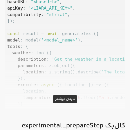
baseURL
: 
"<baseUrl>"
apiKey
: 
"<LIARA_API_KEY>"
compatibility
: 
"strict"
,

});

const
 result = 
await
model
: model(
'<model_name>'
tools
: {

weather
: tool({

description
: 
'Get the weather in a location
parameters
: z.object({

location
: z.string().describe(
'The locati
    }),

execute
: 
async
 ({ location }) => ({

      location,

temperature
: 
72
 + 
Math
.floor(
Math
.random(
دیدن بیشتر
    }),

  }),

maxSteps
: 
5
کال‌بک experimental_prepareStep
prompt
: 
'What is the weather in San Francisco?'