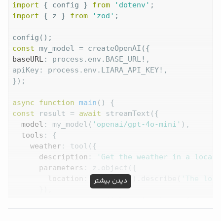
import
 { config } 
from
'dotenv'
} 
else
 {

import
 { z } 
from
'zod'
;

// handle other errors
}

}
const
baseURL
: process.env.BASE_URL!,

apiKey: process.env.LIARA_API_KEY!,

});

async
function
main
(
) 
const
 result = 
await
 streamText({

model
: my_model(
'openai/gpt-4o-mini'
),

tools
: {

weather
: tool({

description
: 
'Get the weather in a locati
parameters
: z.object({

location
: z.string().describe(
'The loca
دیدن بیشتر
      }),

execute
: 
async
 ({ location }) => {

return
 {
