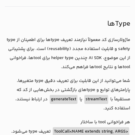
console
.log(
"the user message:"
, messages
return
 {

        location,

Typeها
temperature
: 
72
 + 
Math
.floor(
Math
.rando
        messages

      };

ماژولارسازی کد معمولاً نیازمند تعریف typeها برای اطمینان از type
    },

  }),

safety و قابلیت استفاده‌ مجدد (reusability) است. برای پشتیبانی
از این موضوع، AI SDK چندین helper type برای toolها، فراخوانی
toolChoice
: 
'required'
, 
// force the model to c
toolها و نتایج toolها فراهم می‌کند.
prompt
: 
'What is the weather in Tehran?'
,

});
شما می‌توانید از این قابلیت برای تعریف دقیق type متغیرها،
پارامترهای توابع و typeهای بازگشتی در بخش‌هایی از کد که
در ارتباط نیستند،
generateText
یا
streamText
مستقیماً با
استفاده کنید.
هر فراخوانی tool با ساختار
تعریف type می‌شود.
<ToolCall<NAME extends string, ARGS