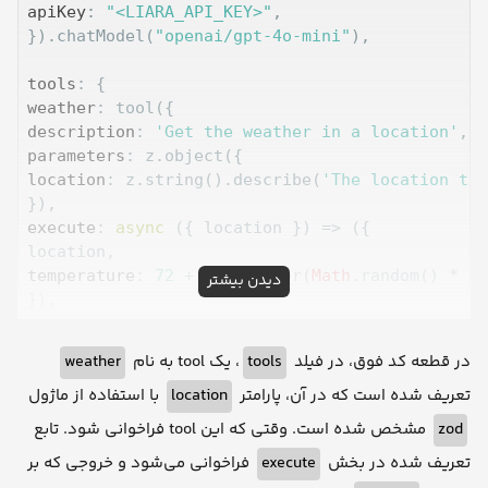
apiKey
: 
"<LIARA_API_KEY>"
,

}).chatModel(
"openai/gpt-4o-mini"
),

tools
weather
description
: 
'Get the weather in a location'
parameters
location
: z.string().describe(
'The location to 
execute
: 
async
 ({ location }) => ({

temperature
: 
72
 + 
Math
.floor(
Math
.random() * 
21
دیدن بیشتر
}),

}),

},

weather
، یک tool به نام
tools
در قطعه کد فوق، در فیلد
با استفاده از ماژول
location
تعریف شده است که در آن، پارامتر
prompt
: 
'What is the weather in San Francisco?'
مشخص شده است. وقتی که این tool فراخوانی شود. تابع
zod
فراخوانی می‌شود و خروجی که بر
execute
تعریف شده در بخش