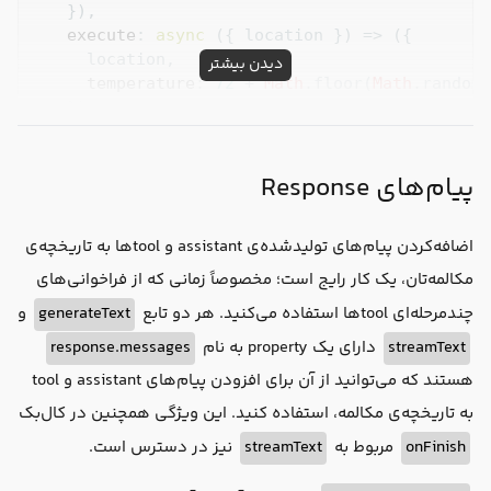
    }),

execute
: 
async
 ({ location }) => ({

      location,

دیدن بیشتر
temperature
: 
72
 + 
Math
.floor(
Math
.random(
    }),

  }),

پیام‌های Response
maxSteps
: 
5
prompt
: 
'What is the weather in San Francisco?'
اضافه‌کردن پیام‌های تولید‌شده‌ی assistant و toolها به تاریخچه‌ی
experimental_prepareStep
: 
async
 ({ model, stepN
if
 (stepNumber === 
0
) {

مکالمه‌تان، یک کار رایج است؛ مخصوصاً زمانی که از فراخوانی‌های
return
 {

و
generateText
چندمرحله‌ای toolها استفاده می‌کنید. هر دو تابع
      model,

response.messages
دارای یک property به نام
streamText
      stepNumber,

      maxSteps,

هستند که می‌توانید از آن برای افزودن پیام‌های assistant و tool
      steps

به تاریخچه‌ی مکالمه، استفاده کنید. این ویژگی همچنین در کال‌بک
    };

  }

نیز در دسترس است.
streamText
مربوط به
onFinish