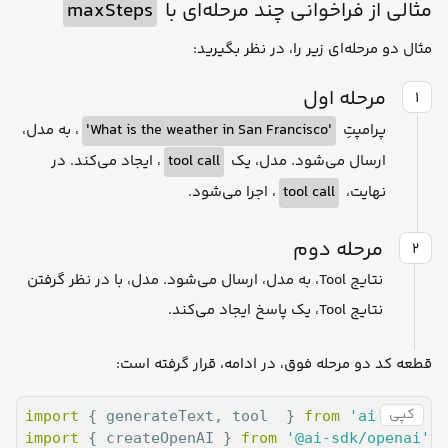
maxSteps
مثالی از فراخوانی چند مرحله‌ای با
مثال دو مرحله‌ای زیر را، در نظر بگیرید:
مرحله اول
۱
، به‌ مدل،
'What is the weather in San Francisco'
پرامپتِ
، ایجاد می‌کند. در
tool call
ارسال می‌شود. مدل، یک
، اجرا می‌شود.
tool call
نهایت،
مرحله دوم
۲
نتایج Tool، به مدل، ارسال می‌شود. مدل، با در نظر گرفتن
نتایج Tool، یک پاسخ ایجاد می‌کند.
قطعه کد دو مرحله فوق، در ادامه، قرار گرفته است:
کپی
import
 { generateText, tool  } 
from
'ai'
import
 { createOpenAI } 
from
'@ai-sdk/openai'