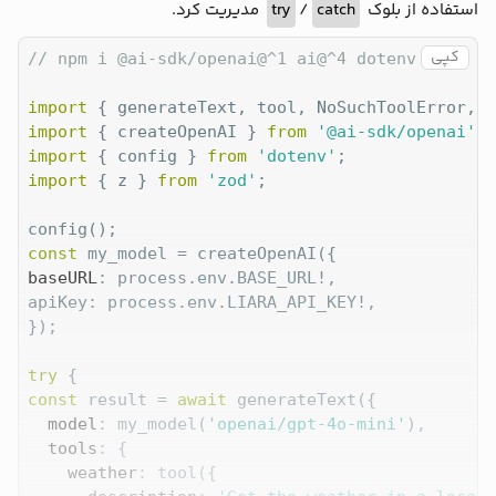
مدیریت کرد.
try
/
catch
استفاده از بلوک
کپی
// npm i @ai-sdk/openai@^1 ai@^4 dotenv zod
import
 { generateText, tool, NoSuchToolError, I
import
 { createOpenAI } 
from
'@ai-sdk/openai'
import
 { config } 
from
'dotenv'
import
 { z } 
from
'zod'
;

const
baseURL
: process.env.BASE_URL!,

apiKey: process.env.LIARA_API_KEY!,

});

try
const
 result = 
await
 generateText({

model
: my_model(
'openai/gpt-4o-mini'
),

tools
: {

weather
: tool({
