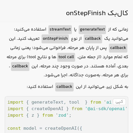
maxSteps
: 
5
کال‌بک onStepFinish
prompt
: 
'What is the weather in San Francisco?'
});

استفاده می‌کنید؛
streamText
یا
generateText
زمانی که از
const
 allToolCalls = steps.flatMap(
step
 =>
تعریف کنید. این
onStepFinish
از نوع
callback
می‌توانید یک
console
.log(allToolCalls)
پس از پایان هر مرحله، فراخوانی می‌شود؛ یعنی زمانی
callback
ها و نتایج tool) برای مرحله
tool call
که تمام موارد (از جمله متن،
،
callback
بعدی، آماده هستند. در صورت وجود چند مرحله، این
برای هر مرحله، به‌صورت جداگانه، اجرا می‌شود.
استفاده کنید:
callback
به شکل زیر، می‌توانید از این
کپی
import
 { generateText, tool  } 
from
'ai'
import
 { createOpenAI } 
from
'@ai-sdk/openai'
import
 { z } 
from
'zod'
;

const