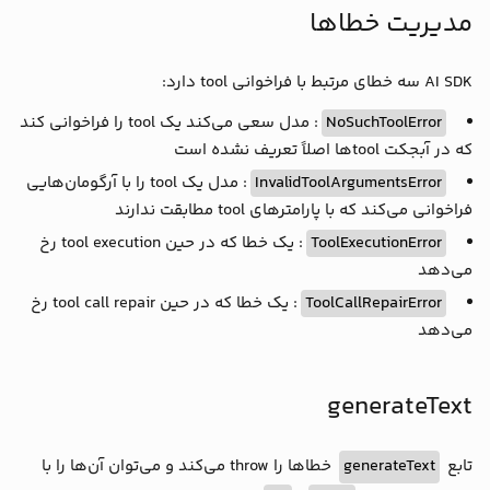
مدیریت خطاها
type MyToolCall = ToolCallUnion<
typeof
 myToolSe
type MyToolResult = ToolResultUnion<
typeof
 myTo
AI SDK سه خطای مرتبط با فراخوانی tool دارد:
async
function
generateSomething
(
prompt: string
: مدل سعی می‌کند یک tool را فراخوانی کند
NoSuchToolError
text
: string;

که در آبجکت toolها اصلاً تعریف نشده است
toolCalls: 
Array
<MyToolCall>; 
// typed tool cal
: مدل یک tool را با آرگومان‌هایی
InvalidToolArgumentsError
toolResults: 
Array
<MyToolResult>; 
// typed tool
فراخوانی می‌کند که با پارامترهای tool مطابقت ندارند
return
 generateText({

: یک خطا که در حین tool execution رخ
ToolExecutionError
model
: my_model(
'openai/gpt-4o-mini'
),

می‌دهد
tools
: myToolSet,

: یک خطا که در حین tool call repair رخ
ToolCallRepairError
  prompt,

maxSteps
: 
2
می‌دهد
});

}

generateText
const
 res = 
await
 generateSomething(
'Hello I am
console
.log(res);
خطاها را throw می‌کند و می‌توان آن‌ها را با
generateText
تابع