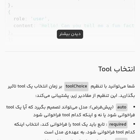
},

{

role
: 
'user'
,

content
: 
'Hello! Can you tell me a fun fact a
},

دیدن بیشتر
];

const
 { response } = 
await
model
: my_model(
'openai/gpt-4o-mini'
),

انتخاب Tool
messages,

});

بر زمان انتخاب یک tool تاثیر
toolChoice
شما می‌توانید با تنظیم
messages.push(...response.messages); 
// streamT
console
.log(messages)
بگذارید. این تنظیم از مقادیر زیر، پشتیبانی می‌کند:
(پیش‌فرض): مدل می‌تواند تصمیم بگیرد که آیا یک tool
auto
فراخوانی شود یا نه و اینکه کدام tool فراخوانی شود
: تابع باید یک tool را فراخوانی کند، انتخاب اینکه
required
کدام tool فراخوانی شود، به عهده‌ی مدل است