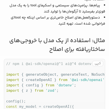
});

پیام‌ها، پرامپت‌های سیستمی و اسکیمای tool را به یک مدل
قوی‌تر بفرستید تا آرگومان‌ها را تولید کند
دستورالعمل‌های اصلاح خاص‌تری بر اساس اینکه چه toolای
فراخوانی شده است، تهیه کنید
مثال: استفاده از یک مدل با خروجی‌های
ساختاریافته برای اصلاح
کپی
// npm i @ai-sdk/openai@^1 ai@^4 dotenv zod
import
 { generateObject, generateText, NoSuchTo
import
 { createOpenAI } 
from
'@ai-sdk/openai'
import
 { config } 
from
'dotenv'
import
 { z } 
from
'zod'
;

const