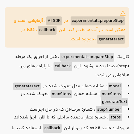
onStepFinish
(
{ text, toolCalls, toolResults, fi
// your own logic, e.g. for saving the chat his
console
.log(text, toolCalls, toolResults, finis
، آزمایشی است و
AI SDK
در
experimental_prepareStep
},

، فقط در
callback
ممکن است در آینده، تغییر کند. این
، موجود است.
generateText
، قبل از اجرای یک مرحله
experimental_prepareStep
کال‌بک
، با پارامترهای زیر،
callback
(step)، صدا زده می‌شود. این
فراخوانی می‌شود:
generateText
: مشابه همان مدل تعریف شده در
model
تعریف شده در
maxSteps
: مشابه همان
maxSteps
generateText
: شماره مرحله‌ای که در حال اجراست
stepNumber
: شماره نشان‌دهنده مراحلی که تا الان، اجرا شده‌اند
steps
استفاده کنید تا
callback
می‌توانید مانند قطعه کد زیر، از این