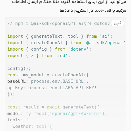
می‌توانید از این آیدی استفاده کنید؛ مثلاً هنگام ارسال اطلاعات
مرتبط با tool-call در استریم داده‌ها.
کپی
// npm i @ai-sdk/openai@^1 ai@^4 dotenv zod
import
 { generateText, tool } 
from
'ai'
import
 { createOpenAI } 
from
'@ai-sdk/openai'
import
 { config } 
from
'dotenv'
import
 { z } 
from
'zod'
;

const
baseURL
: process.env.BASE_URL!,

apiKey: process.env.LIARA_API_KEY!,

});

const
 result = 
await
model
: my_model(
'openai/gpt-4o-mini'
tools
: {

weather
: tool({
