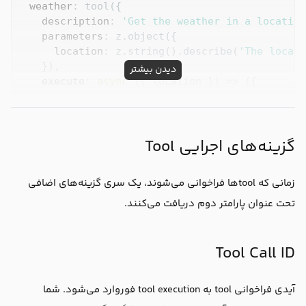
weather
: tool({

description
: 
'Get the weather in a location
parameters
: z.object({

location
: z.string().describe(
'The locati
    }),

دیدن بیشتر
execute
: 
async
 ({ location }) => ({

      location,

temperature
: 
72
 + 
Math
.floor(
Math
.random(
    }),

گزینه‌های اجرایی Tool
  }),

toolChoice
: 
'required'
, 
// force the model to c
زمانی که toolها فراخوانی می‌شوند، یک سری گزینه‌های اضافی
prompt
: 
'What is the weather in Tehran?'
,

});

تحت عنوان پارامتر دوم دریافت می‌کنند.
Tool Call ID
آیدی فراخوانی tool به tool execution فوروارد می‌شود. شما