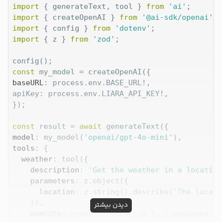
import
 { generateText, tool } 
from
'ai'
import
 { createOpenAI } 
from
'@ai-sdk/openai'
import
 { config } 
from
'dotenv'
import
 { z } 
from
'zod'
;

const
baseURL
: process.env.BASE_URL!,

apiKey: process.env.LIARA_API_KEY!,

});

const
 result = 
await
model
: my_model(
'openai/gpt-4o-mini'
tools
: {

weather
: tool({

description
: 
'Get the weather in a location
parameters
: z.object({

location
: z.string().describe(
'The locati
    }),

دیدن بیشتر
execute
: 
async
 ({ location }, { messages })