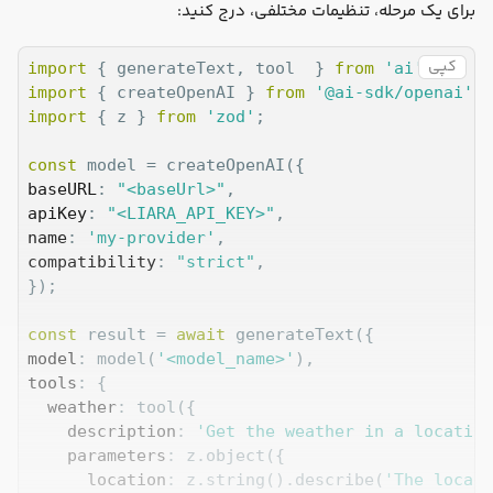
برای یک مرحله، تنظیمات مختلفی، درج کنید:
کپی
import
 { generateText, tool  } 
from
'ai'
import
 { createOpenAI } 
from
'@ai-sdk/openai'
import
 { z } 
from
'zod'
;

const
baseURL
: 
"<baseUrl>"
apiKey
: 
"<LIARA_API_KEY>"
name
: 
'my-provider'
compatibility
: 
"strict"
,

});

const
 result = 
await
model
: model(
'<model_name>'
tools
: {

weather
: tool({

description
: 
'Get the weather in a location
parameters
: z.object({

location
: z.string().describe(
'The locati