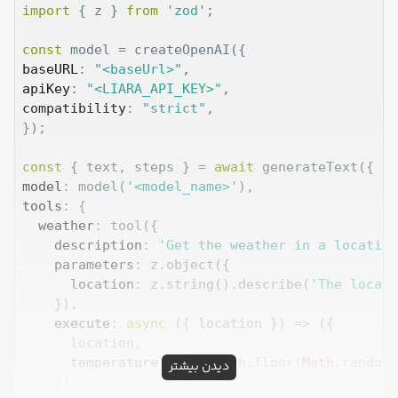
import
 { z } 
from
'zod'
;

const
baseURL
: 
"<baseUrl>"
apiKey
: 
"<LIARA_API_KEY>"
compatibility
: 
"strict"
,

});

const
 { text, steps } = 
await
model
: model(
'<model_name>'
tools
: {

weather
: tool({

description
: 
'Get the weather in a location
parameters
: z.object({

location
: z.string().describe(
'The locati
    }),

execute
: 
async
 ({ location }) => ({

      location,

temperature
: 
72
 + 
Math
.floor(
Math
.random(
دیدن بیشتر
    }),
