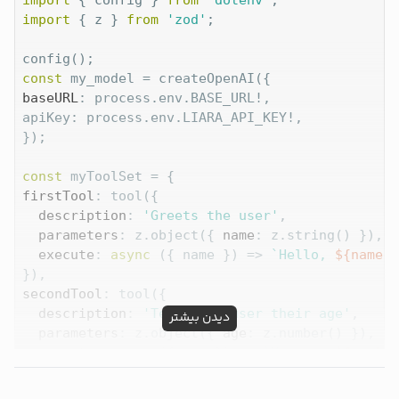
import
 { z } 
from
'zod'
;

const
baseURL
: process.env.BASE_URL!,

apiKey: process.env.LIARA_API_KEY!,

});

const
firstTool
: tool({

description
: 
'Greets the user'
,

parameters
: z.object({ 
name
: z.string() }),

execute
: 
async
 ({ name }) => 
`Hello, 
${name}
!
secondTool
: tool({

description
: 
'Tells the user their age'
,

دیدن بیشتر
parameters
: z.object({ 
age
: z.number() }),

execute
: 
async
 ({ age }) => 
`You are 
${age}
 y
}),

};
