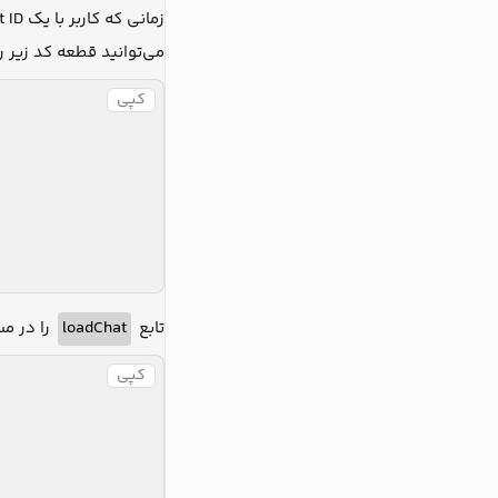
زمانی که کاربر با یک chat ID وارد یک صفحه چت می‌شود، لازم است پیام‌های آن چت، بارگذاری شده و نمایش داده شوند. در مسیر
می‌توانید قطعه کد زیر ر:
کپی
را در م
loadChat
تابع
کپی