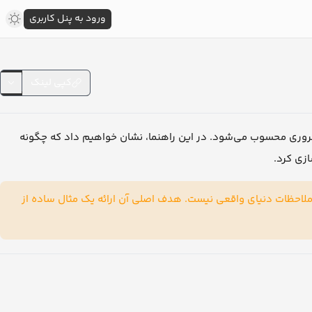
ورود به پنل کاربری
کپی لینک
ضروری محسوب می‌شود. در این راهنما، نشان خواهیم داد که چگونه
سازی کرد
این راهنما شامل مباحث احراز هویت (Authorization)، مدیریت خطا (Error Handling) یای واقعی نیست. هدف اصلی آن ارائه یک مثال ساده از