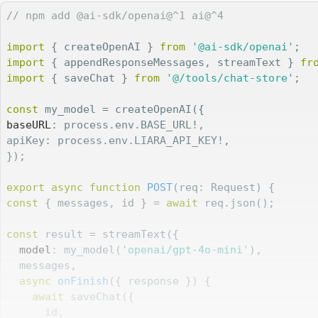
// npm add @ai-sdk/openai@^1 ai@^4
import
 { createOpenAI } 
from
'@ai-sdk/openai'
import
 { appendResponseMessages, streamText } 
fr
import
 { saveChat } 
from
'@/tools/chat-store'
;

const
baseURL
: process.env.BASE_URL!,

apiKey: process.env.LIARA_API_KEY!,

});

export
async
function
POST
(
req: Request
) 
const
 { messages, id } = 
await
 req.json();

const
 result = streamText({

model
: my_model(
'openai/gpt-4o-mini'
),

  messages,

async
onFinish
(
{ response }
)
 {

await
 saveChat({

      id,
