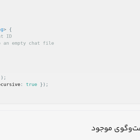
ng
> 
at ID
e an empty chat file
'
ecursive
: 
true
فت‌وگوی موجود