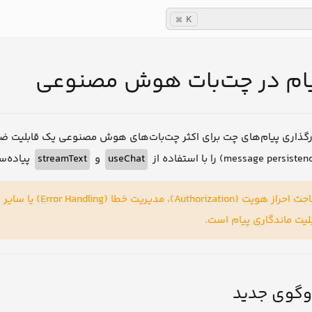
K
⌘
یام در چت‌بات هوش مصنوعی
بارگذاری پیام‌های چت برای اکثر چت‌بات‌های هوش مصنوعی یک قابلیت 
پیاده‌.
streamText
و
useChat
یا سایر ملاحظات دن
بلیت ماندگاری پیام است
وگوی جدید