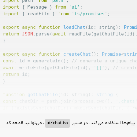
import
 path 
from
'path'
import
 { Message } 
from
'ai'
import
 { readFile } 
from
'fs/promises'
;

export
async
function
loadChat
(
id: string
): 
Prom
return
JSON
.parse(
await
 readFile(getChatFile(id)
}

export
async
function
createChat
(
): 
Promise
<
stri
const
 id = generateId(); 
// generate a unique ch
await
 writeFile(getChatFile(id), 
'[]'
); 
// creat
return
 id;

}

function
getChatFile
(
id: string
): 
string
const
 chatDir = path.join(process.cwd(), 
'.chats
if
 (!existsSync(chatDir)) mkdirSync(chatDir, { 
r
return
 path.join(chatDir, 
`
${id}
.json`
);

}
، می‌توانید قطعه کد
ui/chat.tsx
پیام‌ها استفاده می‌کند. در مسیر