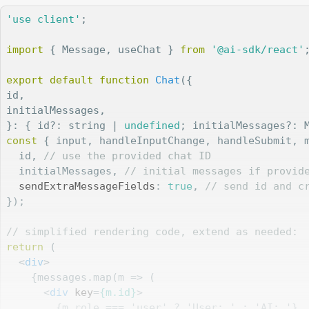
'use client'
;

import
 { Message, useChat } 
from
'@ai-sdk/react'
;
export
default
function
Chat
(
{

id,

initialMessages,

}: { id?: string | 
undefined
; initialMessages?: 
const
 { input, handleInputChange, handleSubmit, m
  id, 
// use the provided chat ID
  initialMessages, 
// initial messages if provid
sendExtraMessageFields
: 
true
, 
// send id and c
});

// simplified rendering code, extend as needed:
return
 (

<
div
>
    {messages.map(m => (

<
div
key
=
{m.id}
>
        {m.role === 'user' ? 'User: ' : 'AI: '}
