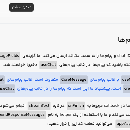
دیدن بیشتر
‌ها
Change}
 />
sageFields
ذخیره خواهند شد.
useChat
ه باشید که پیام‌ها، در قالب پیام‌های
at
متفاوت است. قالب پیام‌های
CoreMessage
با قالب پیام‌های
use
useChat
است. پیشنهاد ما این است که پیام‌ها را در قالب پیام‌های
cr
انجام می‌شو.
streamText
در تابع
onFinish
یام‌ها در
pendResponseMessages
دریافت می‌کند و ما با استفاده از یک helpe
، می‌توانید قطعه کد زیر را قرار دهید:
app/ap