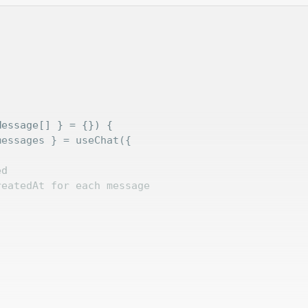


Message[] } = {}
) 
essages } = useChat({

ed
reatedAt for each message