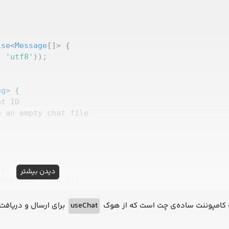
ise
<
Message
[]> 
, 
'utf8'
));

ng
> 
at ID
e an empty chat file
'
دیدن بیشتر
ecursive
: 
true
برای ارسال و دریافت 
useChat