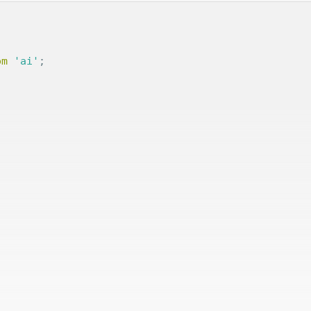
om
'ai'