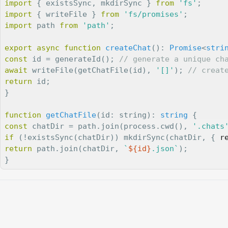
import
 { existsSync, mkdirSync } 
from
'fs'
import
 { writeFile } 
from
'fs/promises'
import
 path 
from
'path'
;

export
async
function
createChat
(
): 
Promise
<
stri
const
 id = generateId(); 
// generate a unique ch
await
 writeFile(getChatFile(id), 
'[]'
); 
// creat
return
 id;

}

function
getChatFile
(
id: string
): 
string
const
 chatDir = path.join(process.cwd(), 
'.chats
if
 (!existsSync(chatDir)) mkdirSync(chatDir, { 
r
return
 path.join(chatDir, 
`
${id}
.json`
);
