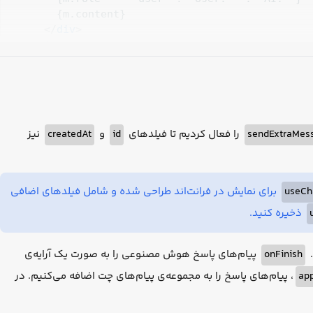
        {m.content}

</
div
>
    ))}

<
form
onSubmit
=
{handleSubmit}
>
<
input
value
=
{input}
onChange
=
{handleInput
</
form
>
</
div
>
نیز
createdAt
و
id
را فعال کردیم تا فیلدهای
sendExtraMes
);

}
برای نمایش در فرانت‌اند طراحی شده و شامل فیلدهای اضافی
useCh
ذخیره کنید.
پیام‌های پاسخ هوش مصنوعی را به صورت یک آرایه‌ی
onFinish
د
، پیام‌های پاسخ را به مجموعه‌ی پیام‌های چت اضافه می‌کنیم. در
ap