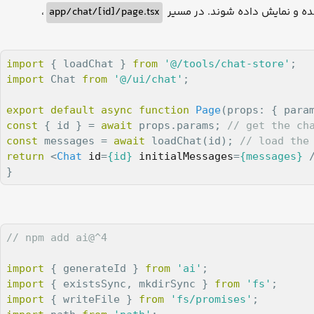
،
app/chat/[id]/page.tsx
import
 { loadChat } 
from
'@/tools/chat-store'
import
 Chat 
from
'@/ui/chat'
;

export
default
async
function
Page
(
props: { para
const
 { id } = 
await
 props.params; 
// get the ch
const
 messages = 
await
 loadChat(id); 
// load the
return
<
Chat
id
=
{id}
initialMessages
=
{messages}
 
}
// npm add ai@^4
import
 { generateId } 
from
'ai'
import
 { existsSync, mkdirSync } 
from
'fs'
import
 { writeFile } 
from
'fs/promises'