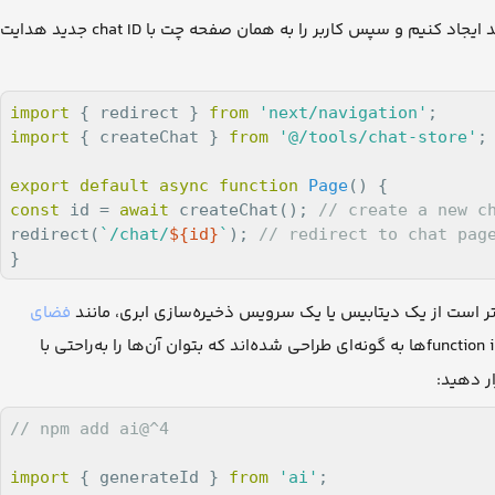
هنگامی که کاربر بدون ارائه chat ID وارد صفحه چت می‌شود، لازم است که ما یک گفت‌وگوی جدید ایجاد کنیم و سپس کاربر را به همان صفحه چت با chat ID جدید هدایت
import
 { redirect } 
from
'next/navigation'
import
 { createChat } 
from
'@/tools/chat-store'
;

export
default
async
function
Page
(
) 
const
 id = 
await
 createChat(); 
// create a new c
redirect(
`/chat/
${id}
`
); 
// redirect to chat pag
بهتر است از یک دیتابیس یا یک سرویس ذخیره‌سازی ابری، مانند
فضای
استفاده کنید و chat ID را از پایگاه داده دریافت کنید. با این حال، function interfaceها به گونه‌ای طراحی شده‌اند که بتوان آن‌ها را به‌راحتی با
، ر دهید
// npm add ai@^4
import
 { generateId } 
from
'ai'