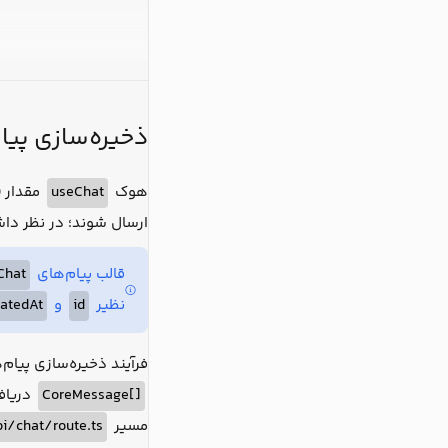
ذخیره‌سازی پیام
مقدار chat ID و پیام‌ها را به سمت بک‌اند ارسال می‌کند. ما گزینه‌ی
useChat
هوک
ارسال شوند؛ در نظر داشت
Chat
قالب پیام‌های
eatedAt
و
id
نظیر
فرآیند ذخیره‌سازی پ callback مربوط به
r به نام
[]CoreMessage
i/chat/route.ts
مسیر