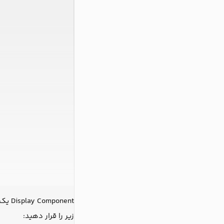
Display Component یک کامپوننت ساده‌ی چت است که از هوک
زیر را قرار دهید: