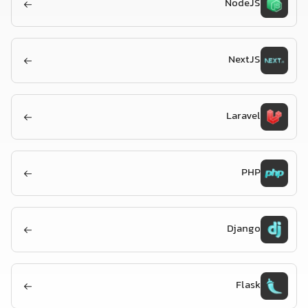
NodeJS
NextJS
Laravel
PHP
Django
Flask