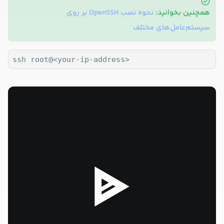
همچنین بخوانید:
نحوه نصب OpenSSH بر روی
سیستم‌عامل‌های مختلف
ssh root@<your-ip-address>