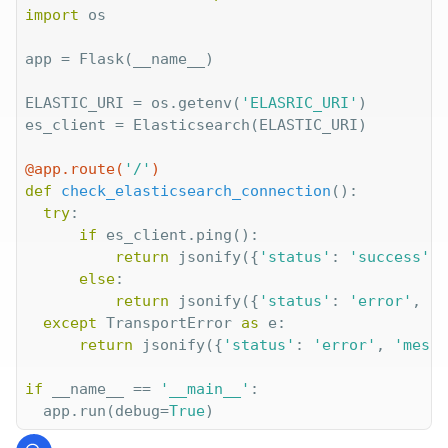
import
 os

app = Flask(__name__)

ELASTIC_URI = os.getenv(
'ELASRIC_URI'
)

es_client = Elasticsearch(ELASTIC_URI)

@app.route(
'/'
)
def
check_elasticsearch_connection
():
try
:

if
 es_client.ping():

return
 jsonify({
'status'
: 
'success'
, 
else
:

return
 jsonify({
'status'
: 
'error'
, 
'm
except
 TransportError 
as
 e:

return
 jsonify({
'status'
: 
'error'
, 
'messa
if
 __name__ == 
'__main__'
:

  app.run(debug=
True
)