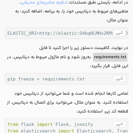
،
تنظیم متغیرهای محیطی
در ادامه، بایستی طبق مستندات
متغیرهای مربوط به دیتابیس خود را، به برنامه، اضافه کنید؛ به
عنوان مثال:
کپی
ELASTIC_URI=http://elastic:G4bqHLMHvZKMscUy8OhL
در نهایت، کافیست دستور زیر را اجرا کنید تا فایل
به‌روز شود و نام ماژول مربوط به دیتابیس، در
requirements.txt
این فایل، قرار بگیرد:
کپی
pip freeze > requirements.txt
تمامی کارها انجام شده است و شما می‌توانید از دیتابیس خود
استفاده کنید. به عنوان مثال، می‌توانید برای اتصال به دیتابیس، از
قطعه کد زیر، استفاده کنید:
کپی
from
 flask 
import
from
 elasticsearch 
import