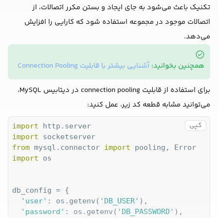
تکنیک باعث می‌شود به جای ایجاد و بستن مکرر اتصالات، از
      html_content = 
f"""

اتصالات موجود در مجموعه استفاده شود که کارایی را افزایش
      <!DOCTYPE html>

می‌دهد.
      <html lang="en">

      <head>

          <meta charset="UTF-8">

همچنین بخوانید:
آشنایی بیشتر با قابلیت Connection Pooling
          <title>connection status</title>

          <style>

برای استفاده از قابلیت connection pooling در دیتابیس MySQL،
              body {{ font-family: Arial, sans-
              .status {{ margin-top: 20%; font-
می‌توانید مشابه قطعه کد زیر، عمل کنید:
          </style>

      </head>

کپی
import
      <body>

import
          <div class="status">
{connection_statu
from
 mysql.connector 
import
      </body>

import
 os

      </html>

      """
      self.wfile.write(html_content.encode(
"utf
db_config = {

'user'
: os.getenv(
'DB_USER'
),

PORT = 
8000
'password'
: os.getenv(
'DB_PASSWORD'
),
