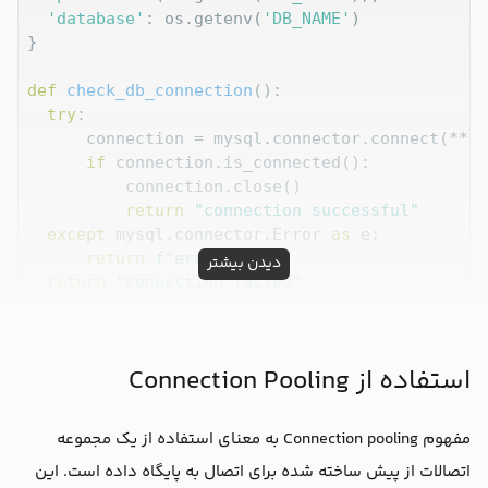
'database'
: os.getenv(
'DB_NAME'
)

}

def
check_db_connection
():
try
:

      connection = mysql.connector.connect(**db
if
 connection.is_connected():

          connection.close()

return
"connection successful"
except
 mysql.connector.Error 
as
 e:

return
f"error:  
{e}
"
دیدن بیشتر
return
"connection failed"
class
RequestHandler
(
http.server.SimpleHTTPRequ
def
do_GET
(
self
):
استفاده از Connection Pooling
      self.send_response(
200
)

      self.send_header(
"Content-type"
, 
"text/ht
      self.end_headers()

مفهوم Connection pooling به معنای استفاده از یک مجموعه
اتصالات از پیش ساخته شده برای اتصال به پایگاه داده است. این
      connection_status = check_db_connection()
