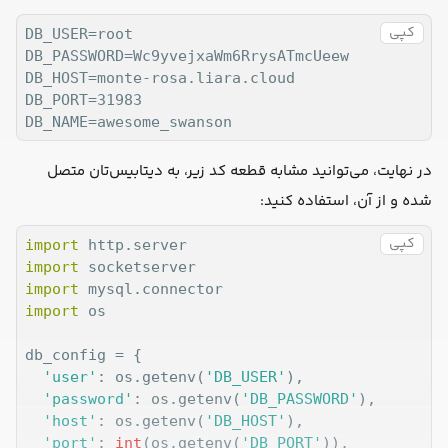
کپی
DB_USER=root

DB_PASSWORD=Wc9yvejxaWm6RrysATmcUeew

DB_HOST=monte-rosa.liara.cloud

DB_PORT=31983

در نهایت، می‌توانید مشابه قطعه کد زیر، به دیتابیس‌تان متصل
شده و از آن، استفاده کنید:
کپی
import
import
import
import
 os

db_config = {

'user'
: os.getenv(
'DB_USER'
),

'password'
: os.getenv(
'DB_PASSWORD'
),

'host'
: os.getenv(
'DB_HOST'
),

'port'
: 
int
(os.getenv(
'DB_PORT'
)),
