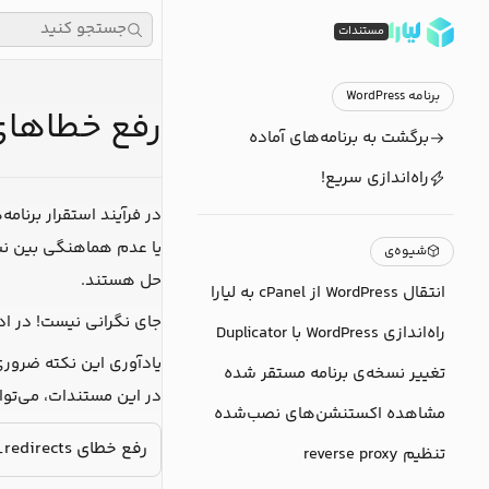
جستجو کنید
مستندات
برنامه WordPress
رفع خطاهای رای
برگشت به برنامه‌های آماده
راه‌اندازی سریع!
در فرآیند استقرار برنا
یا عدم هماهنگی بین نسخ
شیوه‌ی
حل هستند.
انتقال WordPress از cPanel به لیارا
جای نگرانی نیست! در اد
راه‌اندازی WordPress با Duplicator
یادآوری این نکته ضروری 
تغییر نسخه‌ی برنامه مستقر شده
در این مستندات، می‌توان
مشاهده اکستنشن‌های نصب‌شده
رفع خطای err_too_many_redirects
تنظیم reverse proxy