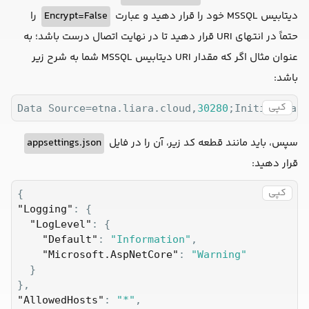
را
Encrypt=False
دیتابیس MSSQL خود را قرار دهید و عبارت
حتماً در انتهای URI قرار دهید تا در نهایت اتصال درست باشد؛ به
عنوان مثال اگر که مقدار URI دیتابیس MSSQL شما به شرح زیر
باشد:
کپی
Data Source=etna.liara.cloud,
30280
;Initial Cata
appsettings.json
سپس، باید مانند قطعه کد زیر، آن را در فایل
قرار دهید:
کپی
"Logging"
: {

"LogLevel"
: {

"Default"
: 
"Information"
,

"Microsoft.AspNetCore"
: 
"Warning"
  }

"AllowedHosts"
: 
"*"