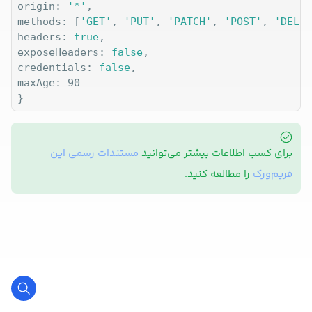
origin: 
'*'
,

methods: [
'GET'
, 
'PUT'
, 
'PATCH'
, 
'POST'
, 
'DELET
headers: 
true
,

exposeHeaders: 
false
,

credentials: 
false
,

maxAge: 90

}
برای کسب اطلاعات بیشتر می‌توانید
مستندات رسمی این
فریم‌ورک
را مطالعه کنید.