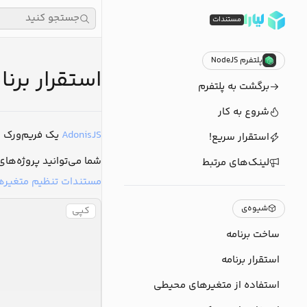
جستجو کنید
مستندات
پلتفرم NodeJS
استقرار برنامه‌های sJS
برگشت به پلتفرم
شروع به کار
AdonisJS
یک فریم‌ورک وب ب
استقرار سریع!
شما می‌توانید پروژه‌های AdonisJS خود را 
لینک‌های مرتبط
مستندات تنظیم متغیر
شیوه‌ی
کپی
ساخت برنامه
استقرار برنامه
استفاده از متغیرهای محیطی