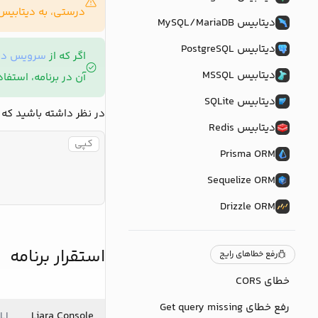
درستی، به دیتابی
دیتابیس MySQL/MariaDB
دیتابیس PostgreSQL
اگر که از
سرویس دیتا
دیتابیس MSSQL
آن در برنامه، استفاد
دیتابیس SQLite
در نظر داشته باشید که
دیتابیس Redis
کپی
Prisma ORM
Sequelize ORM
Drizzle ORM
استقرار برنامه
رفع خطاهای رایج
خطای CORS
رفع خطای Get query missing
LI
Liara Console