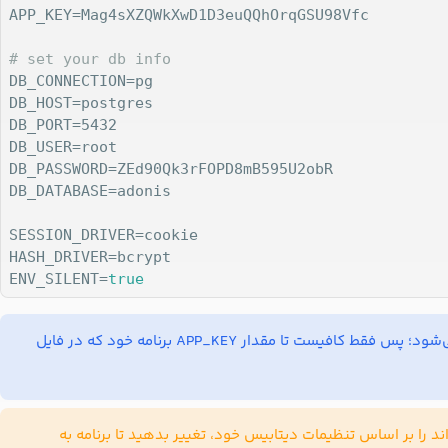
APP_KEY=Mag4sXZQWkXwD1D3euQQhOrqGSU98Vfc 

# set your db info
DB_CONNECTION=pg

DB_HOST=postgres

DB_PORT=5432

DB_USER=root

DB_PASSWORD=ZEd90Qk3rFOPD8mB595U2obR

DB_DATABASE=adonis

SESSION_DRIVER=cookie

HASH_DRIVER=bcrypt

ENV_SILENT=
true
 را بر اساس تنظیمات دیتابیس خود، تغییر بدهید تا برنامه به