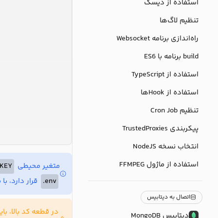
استفاده از دیسک
تنظیم لاگ‌ها
راه‌اندازی برنامه Websocket
build برنامه با ES6
استفاده از TypeScript
استفاده از Hookها
تنظیم Cron Job
پیکربندی TrustedProxies
انتخاب نسخه NodeJS
استفاده از ماژول FFMPEG
متغیر محیطی
KEY
env.
قرار دارد، با
اتصال به دیتابیس
در قطعه کد بالا، ب
دیتابیس MongoDB