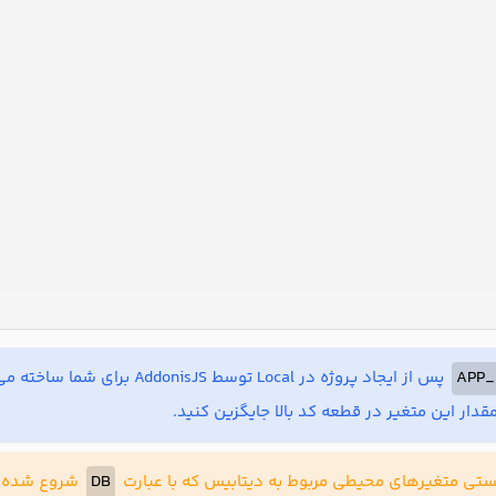
APP_
پس از ایجاد پروژه در Local توسط AddonisJS برای شما ساخته می‌شود؛ پس فقط کافیست تا مقدار APP_KEY برنامه خود که در فایل
 مقدار این متغیر در قطعه کد بالا جایگزین کنید.
ایستی متغیرهای محیطی مربوط به دیتابیس که با عبارت
DB
شروع شده‌اند