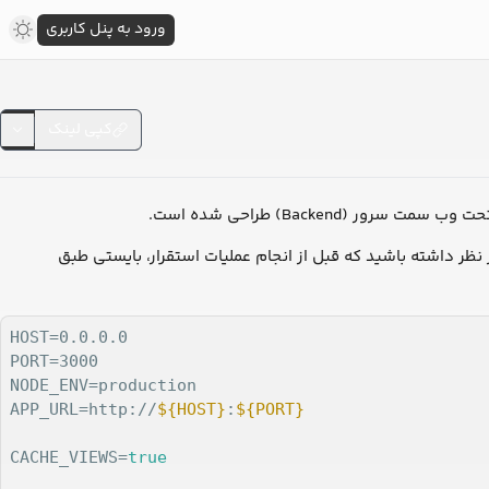
ورود به پنل کاربری
کپی لینک
Backend) طراحی شده است.
ر نظر داشته باشید که قبل از انجام عملیات استقرار، بایستی طبق
HOST=0.0.0.0

PORT=3000

NODE_ENV=production

APP_URL=http://
${HOST}
:
${PORT}
CACHE_VIEWS=
true