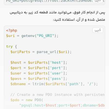
کپی
PG_URI=postgresql://root:2aCRtMfc2oMou67U2GftmL
پس از انجام کار فوق، می‌توانید مانند قطعه کد زیر، به دیتابیس
متصل شده و از آن، استفاده کنید:
کپی
<?php
$uri
 = getenv(
"PG_URI"
);

try
 {

$uriParts
 = parse_url(
$uri
);

$host
 = 
$uriParts
[
'host'
];

$port
 = 
$uriParts
[
'port'
];

$user
 = 
$uriParts
[
'user'
];

$pass
 = 
$uriParts
[
'pass'
];

$dbname
 = ltrim(
$uriParts
[
'path'
], 
'/'
);

// Create a new PDO instance with persistent 
$pdo
 = 
new
 PDO(

"pgsql:host=
$host
;port=
$port
;dbname=
$dbna