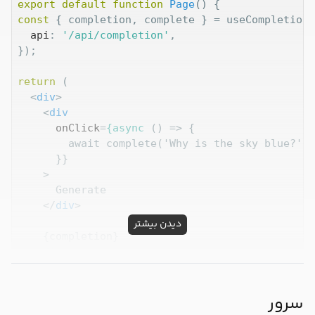
export
default
function
Page
(
) 
const
 { completion, complete } = useCompletion({
api
: 
'/api/completion'
,

});

return
 (

<
div
>
<
div
onClick
=
{async
 () =>
 {

        await complete('Why is the sky blue?');

      }}

    >

      Generate

</
div
>
دیدن بیشتر
    {completion}

</
div
>
);

}
سرور