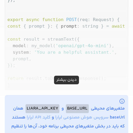
export
async
function
POST
(
req: Request
) 
const
 { prompt }: { 
prompt
: string } = 
await
 re
const
 result = streamText({

model
: my_model(
'openai/gpt-4o-mini'
),

system
: 
'You are a helpful assistant.'
,

  prompt,

});

return
 result.toDataStreamResponse();

دیدن بیشتر
متغیرهای محیطی
BASE_URL
و
LIARA_API_KEY
همان
baseUrl
سرویس هوش مصنوعی لیارا
و
کلید API لیارا
هستند
که باید در بخش متغیرهای محیطی برنامه خود، آن‌ها را تنظیم