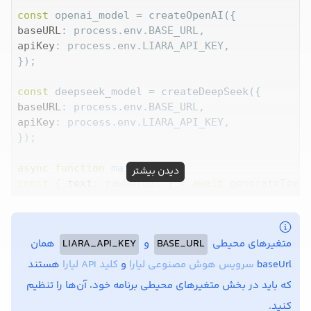
const
baseURL
apiKey
: process.env.LIARA_API_KEY,

});

const
baseURL
apiKey
: process.env.LIARA_API_KEY,

});

async
function
main
(
) 
دیدن بیشتر
const
 { 
text
: rawOutput } = 
await
 generateText(
model
: deepseek_model(
'deepseek/deepseek-r1-d
prompt
:

'Predict the top 3 largest city by 2050. Fo
همان
LIARA_API_KEY
و
BASE_URL
متغیرهای محیطی
});

هستند
کلید API لیارا
و
سرویس هوش مصنوعی لیارا
baseUrl
const
 { object } = 
await
 generateObject({

که باید در بخش متغیرهای محیطی برنامه خود، آن‌ها را تنظیم
model
: openai_model(
'openai/gpt-4o-mini'
),

کنید.
prompt
: 
'Extract the desired information from