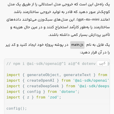
یک راه‌حل این است که خروجی مدل استدلالی را از طریق یک مدل
کوچک‌تر عبور دهید که قادر به تولید خروجی ساختارمند باشد
(مانند gpt-4o-mini). این مدل‌های سبک‌وزن می‌توانند داده‌های
ساختارمند را به‌طور کارآمد استخراج کنند و در عین حال هزینه و
تأخیر پردازش بسیار کمی داشته باشند.
در پوشه پروژه خود ایجاد کنید و کد زیر
main.js
یک فایل به نام
را در آن قرار دهید:
کپی
// npm i @ai-sdk/openai@^1 ai@^4 dotenv zod @ai
import
 { generateObject, generateText } 
from
'a
import
 { createOpenAI } 
from
'@ai-sdk/openai'
import
 { createDeepSeek } 
from
'@ai-sdk/deepsee
import
 { config } 
from
'dotenv'
import
 { z } 
from
'zod'
;

config();
