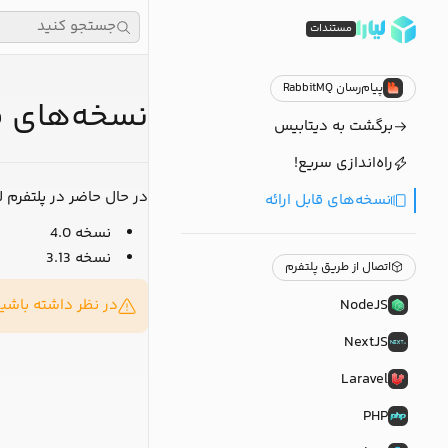
جستجو کنید
مستندات
پیام‌رسان RabbitMQ
نسخه‌های قابل 
برگشت به دیتابیس
راه‌اندازی سریع!
در حال حاضر در پلتفرم لیارا، نسخه‌
نسخه‌های قابل ارائه
نسخه
4.0
نسخه
3.13
اتصال از طریق پلتفرم
NodeJS
در نظر داشته باشید
NextJS
Laravel
PHP