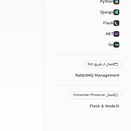
Python
Django
Flask
NET.
Go
اتصال از طریق GUI
RabbitMQ Management
اتصال Consumer/Producer
Flask & NodeJS