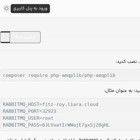
ورود به پنل کاربری
کپی لینک
composer require php-amqplib/php-amqplib
RABBITMQ_HOST=fitz-roy.liara.cloud

RABBITMQ_PORT=32923

RABBITMQ_USER=root
