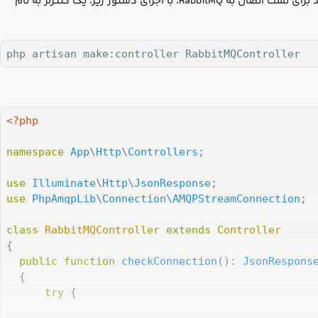
php artisan make:controller RabbitMQController
<?php
namespace
App
\
Http
\
Controllers
;

use
Illuminate
\
Http
\
JsonResponse
use
PhpAmqpLib
\
Connection
\
AMQPStreamConnection
;

class
RabbitMQController
extends
Controller
{

public
function
checkConnection
(
): 
JsonRespons
{

try
 {
