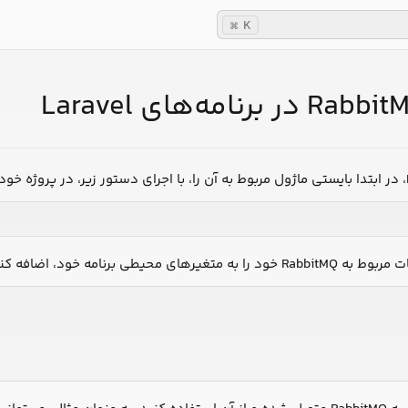
K
⌘
سپس، کافیست تا اطلاعات مربوط به Rab