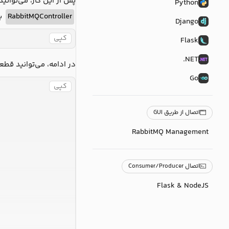
پس از  RabbitMQ متصل شده و از آن استفاده کنید. به عنوان مثال، می‌توانید برای تست اتصال به RabbitMQ، با اجرای دستور زیر، یک کنترلر به نام
Python
ب:
RabbitMQController
Django
کپی
Flask
NET.
در ادامه، می‌توانید قطعه
Go
کپی
اتصال از طریق GUI
RabbitMQ Management
اتصال Consumer/Producer
Flask & NodeJS