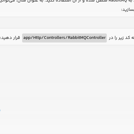
این کار، می‌توانید به
سازید
قرار دهید:
app/Http/Controllers/RabbitMQController
 کد زیر را در
e