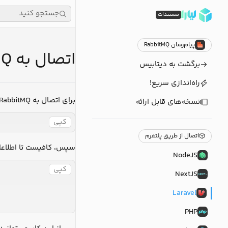
جستجو کنید
مستندات
پیام‌رسان RabbitMQ
اتصال به RabbitMQ در برنامه‌های Laravel
برگشت به دیتابیس
راه‌اندازی سریع!
برای اتصال به RabbitMQ، در ابتدا بایستی ماژول مربوط به آن را، با اجرای دستور زیر، در پروژه خود، نصب کنید:
نسخه‌های قابل ارائه
کپی
اتصال از طریق پلتفرم
bitMQ خود را به متغیرهای محیطی برنامه خود، اضافه کنید؛ به عنوان مثال:
NodeJS
کپی
NextJS
Laravel
PHP