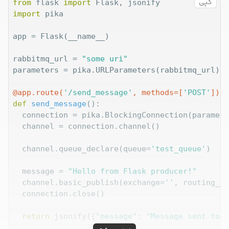
کپی
from
 flask 
import
import
 pika

app = Flask(__name__)

rabbitmq_url = 
"some uri"
parameters = pika.URLParameters(rabbitmq_url)

@app.route(
'/send_message'
, methods=[
'POST'
]
)
def
send_message
():
  connection = pika.BlockingConnection(paramete
  channel = connection.channel()

  channel.queue_declare(queue=
'test_queue'
)

  message = 
"Hello from Flask producer!"
  channel.basic_publish(exchange=
''
, routing_ke
  connection.close()

return
 jsonify({
"message"
: 
"Message sent to R