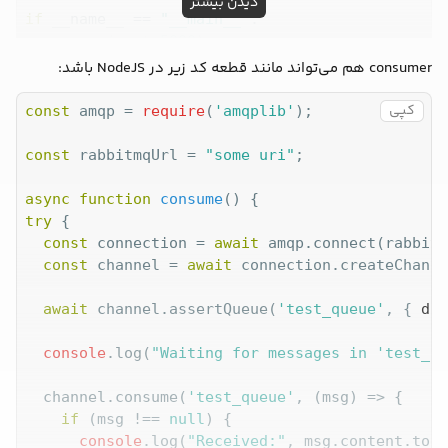
دیدن بیشتر
if
 __name__ == 
"__main__"
:

  app.run(port=
5000
consumer هم می‌تواند مانند قطعه کد زیر در NodeJS باشد:
کپی
const
 amqp = 
require
(
'amqplib'
);

const
 rabbitmqUrl = 
"some uri"
;

async
function
consume
(
) 
try
 {

const
 connection = 
await
 amqp.connect(rabbitm
const
 channel = 
await
 connection.createChanne
await
 channel.assertQueue(
'test_queue'
, { 
dur
console
.log(
"Waiting for messages in 'test_qu
  channel.consume(
'test_queue'
, 
(
msg
) =>
 {

if
 (msg !== 
null
) {

console
.log(
"Received:"
, msg.content.toSt