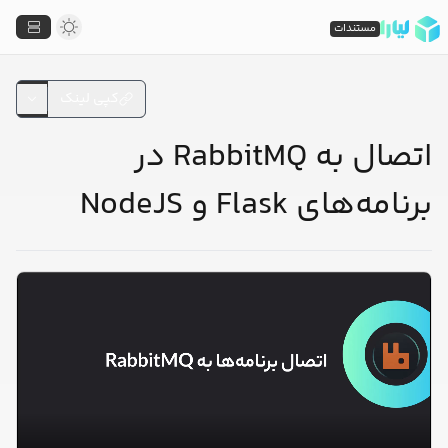
مستندات
کپی لینک
اتصال به RabbitMQ در
برنامه‌های Flask و NodeJS