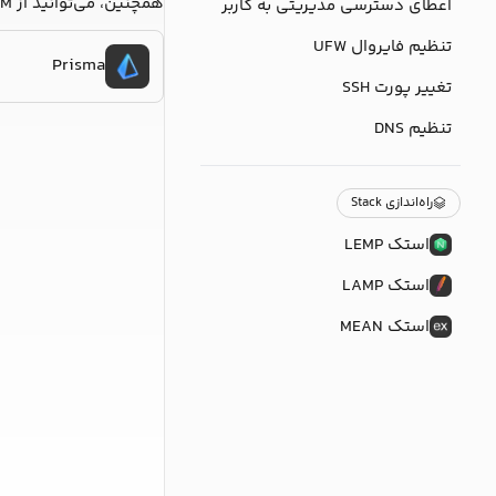
همچنین، می‌توانید از ORM‌های مختلف نیز در برنامه NodeJS خود، استفاده کنید؛ در ادامه، مستندات مربوط به برخی از آن‌ها، قرار گرفته است:
اعطای دسترسی مدیریتی به کاربر
تنظیم فایروال UFW
Prisma
تغییر پورت SSH
تنظیم DNS
راه‌اندازی Stack
استک LEMP
استک LAMP
استک MEAN