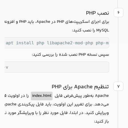
نصب PHP
۶
برای اجرای اسکریپت‌های PHP در Apache، باید PHP و افزونه
MySQL را نصب کنید:
do apt install php libapache2-mod-php php-mysql -y
سپس نسخه PHP نصب شده را بررسی کنید:
p -v
تنظیم Apache برای PHP
۷
Apache به‌طور پیش‌فرض فایل
index.html
را در اولویت قرار
می‌دهد. برای تغییر این اولویت، باید فایل 
ویرایش کنید. در ابتدا، فایل مورد نظر را با ویرایشگر مورد نظر
باز کنید: