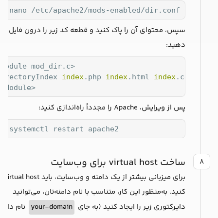
do nano /etc/apache2/mods-enabled/dir.conf
سپس، محتوای آن را پاک کنید و قطعه کد زیر را درون فایل، قرا
دهید:
Module mod_dir.c>

DirectoryIndex 
index
.php 
index
.html 
index
.cgi 
inde
IfModule>
پس از ویرایش، Apache را مجدداً راه‌اندازی کنید:
do systemctl restart apache2
ساخت virtual host برای وب‌سایت
۸
برای میزبانی بی
کنید. به‌منظور این کار، متناسب با نام دامنه‌تان، می‌توانید
دایرکتوری زیر را ایجاد کنید (به جای
your-domain
نام دامنه