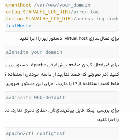
DocumentRoot
 /var/www/your_domain

ErrorLog
${APACHE_LOG_DIR}
/error.log

CustomLog
${APACHE_LOG_DIR}
VirtualHost>
برای فعال‌سازی virtual host، دستور زیر را اجرا کنید:
do a2ensite your_domain
برای غیرفعال کردن صفحه پیش‌فرض Apache، دستور زیر ر
کنید (در صورتی که قصد ندارید از دامنه خودتان استفاده کنی
فقط قصد استفاده از IP را دارید، اجرای این دستور، ضروری است):
do a2dissite 000-default
برای بررسی اینکه فایل پیکربندی‌تان، خطای نحوی ندارد، دستور
را اجرا کنید:
do apache2ctl configtest