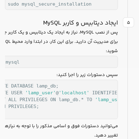
sudo mysql_secure_installation
ایجاد دیتابیس و کاربر MySQL
۵
پس از نصب MySQL، نیاز به ایجاد یک دیتابیس و یک کاربر جد
برای مدیریت آن دارید. برای این کار، در ابتدا وا
شوید:
o mysql
سپس دستورات زیر را اجرا کنید:
ATE DATABASE lamp_db;

ATE USER 
'lamp_user'
@
'localhost'
 IDENTIFIED BY 
'S
NT ALL PRIVILEGES ON lamp_db.* TO 
'lamp_user'
@
'lo
SH PRIVILEGES;

T;
می‌توانید دستورات فوق و اسامی مذکور را با توجه به نیازهای
تغییر دهید.