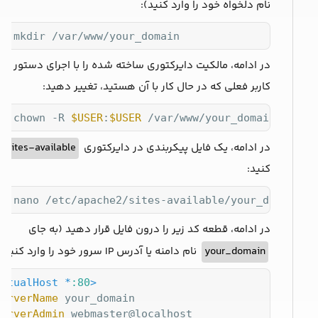
نام دلخواه خود را وارد کنید):
do mkdir /var/www/your_domain
در ادامه، مالکیت دایرکتوری ساخته شده را با اجرای دستور زیر،
کاربر فعلی که در حال کار با آن هستید، تغییر دهید:
do chown -R 
$USER
:
$USER
 /var/www/your_domain
در ادامه، یک فایل پیکربندی در دایرکتوری
sites-available
ا
کنید:
do nano /etc/apache2/sites-available/your_domain.c
در ادامه، قطعه کد زیر را درون فایل قرار دهید (به جای
your_domain
نام دامنه یا آدرس IP سرور خود را وارد کنید):
irtualHost *
:80
>
ServerName
 your_domain

ServerAdmin
 webmaster@localhost
