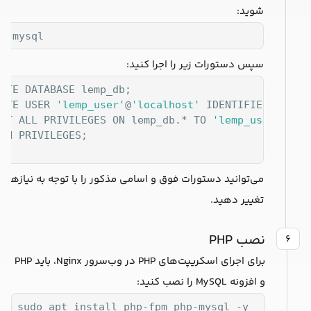
شوید:
o mysql
سپس دستورات زیر را اجرا کنید:
ATE DATABASE lemp_db;

ATE USER 
'lemp_user'
@
'localhost'
 IDENTIFIED BY 
'S
NT ALL PRIVILEGES ON lemp_db.* TO 
'lemp_user'
@
'lo
SH PRIVILEGES;

T;
می‌توانید دستورات فوق و اسامی مذکور را با توجه به نیازهای
تغییر دهید.
نصب PHP
۶
برای اجرای اسکریپت‌های PHP در وب‌سرور Nginx، باید PHP
و افزونه MySQL را نصب کنید:
sudo apt install php-fpm php-mysql -y