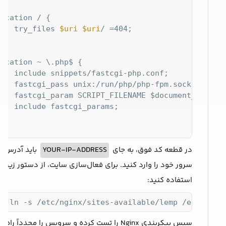
ocation / {

    try_files 
$uri
$uri
/ =404;



ocation ~ \.php$ {

   include snippets/fastcgi-php.conf;

   fastcgi_pass unix:/run/php/php-fpm.sock;

    fastcgi_param SCRIPT_FILENAME $document_root
$f
   include fastcgi_params;



در قطعه کد فوق، به جای
YOUR-IP-ADDRESS
باید 
سرور خود را وارد کنید. برای فعال‌سازی سایت، از دستور زیر
استفاده کنید:
do ln -s /etc/nginx/sites-available/lemp /etc/ngin
سپس پیکربندی Nginx را تست کرده و سرویس را مجدداً راه‌