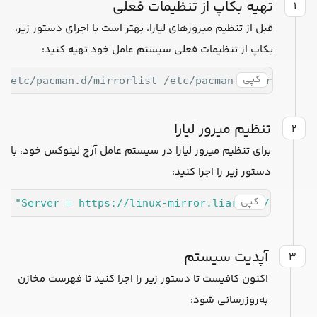
تهیه بکاپ از تنظیمات فعلی
۱
قبل از تنظیم میرورهای لیارا، بهتر است با اجرای دستور زیر، یک
بکاپ از تنظیمات فعلی سیستم عامل خود تهیه کنید:
کپی
 /etc/pacman.d/mirrorlist /etc/pacman.d/mirrorlist
تنظیم میرور لیارا
۲
برای تنظیم میرور لیارا در سیستم عامل آرچ لینوکس خود، باید
دستور زیر را اجرا کنید:
کپی
ho
"Server = https://linux-mirror.liara.ir/reposit
آپدیت سیستم
۳
اکنون کافیست تا دستور زیر را اجرا کنید تا فهرست مخازن
به‌روزرسانی شود: