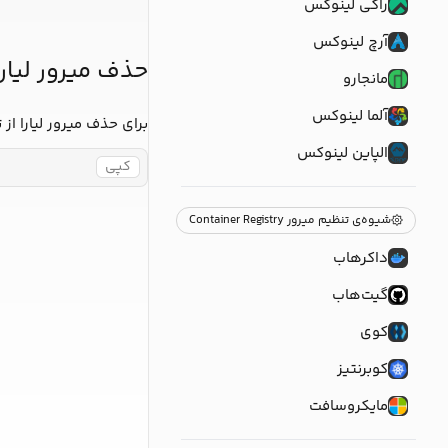
راکی لینوکس
آرچ لینوکس
حذف میرور لیارا
مانجارو
آلما لینوکس
برای حذف میرور لیارا از 
الپاین لینوکس
کپی
شیوه‌ی تنظیم میرور Container Registry
داکرهاب
گیت‌هاب
کوی
کوبرنتیز
مایکروسافت