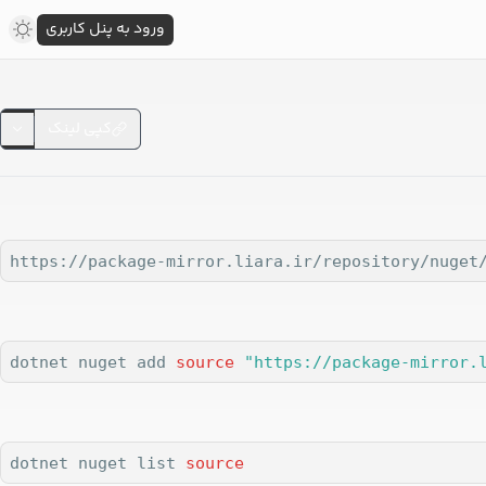
ورود به پنل کاربری
کپی لینک
https://package-mirror.liara.ir/repository/nuget
dotnet nuget add 
source
"https://package-mirror.
dotnet nuget list 
source