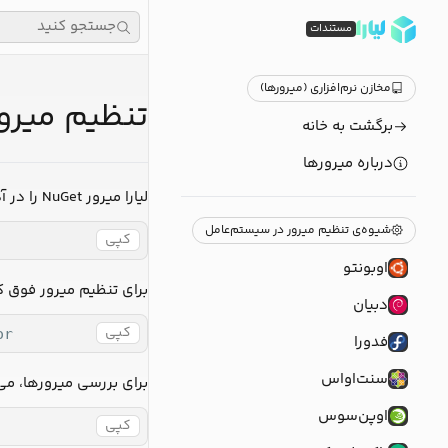
جستجو کنید
مستندات
مخازن نرم‌افزاری (میرورها)
تنظیم میرو
برگشت به خانه
درباره میرورها
لیارا میرور NuGet را در آدرس زیر، ارائه می‌دهد:
شیوه‌ی تنظیم میرور در سیستم‌عامل
کپی
اوبونتو
برای تنظیم میرور فوق کا
دبیان
کپی
or
فدورا
سنت‌اواس
برای بررسی میرورها، می‌
اوپن‌سوس
کپی