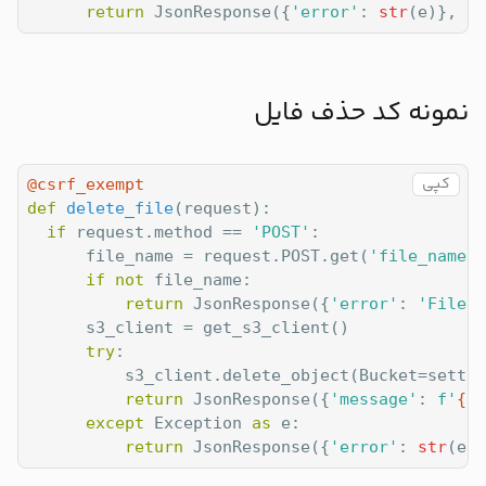
return
 JsonResponse({
'error'
: 
str
(e)}, st
نمونه کد حذف فایل
کپی
@csrf_exempt
def
delete_file
(
request
):
if
 request.method == 
'POST'
:

      file_name = request.POST.get(
'file_name'
)

if
not
 file_name:

return
 JsonResponse({
'error'
: 
'File n
      s3_client = get_s3_client()

try
:

          s3_client.delete_object(Bucket=settin
return
 JsonResponse({
'message'
: 
f'
{fi
except
 Exception 
as
 e:

return
 JsonResponse({
'error'
: 
str
(e)}