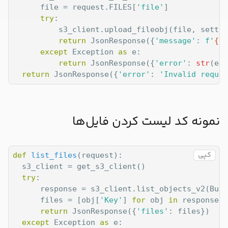
      file = request.FILES[
'file'
]

try
:

          s3_client.upload_fileobj(file, settin
return
 JsonResponse({
'message'
: 
f'
{fi
except
 Exception 
as
 e:

return
 JsonResponse({
'error'
: 
str
(e)}
return
 JsonResponse({
'error'
: 
'Invalid reques
نمونه کد لیست کردن فایل‌ها
کپی
def
list_files
(
request
):
  s3_client = get_s3_client()

try
:

      response = s3_client.list_objects_v2(Buck
      files = [obj[
'Key'
] 
for
 obj 
in
 response.g
return
 JsonResponse({
'files'
: files})

except
 Exception 
as
 e:
