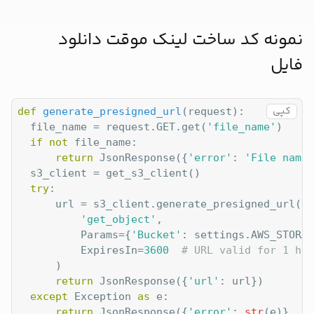
نمونه کد ساخت لینک موقت دانلود
فایل
کپی
def
generate_presigned_url
(
request
):
  file_name = request.GET.get(
'file_name'
)

if
not
 file_name:

return
 JsonResponse({
'error'
: 
'File name 
  s3_client = get_s3_client()

try
:

      url = s3_client.generate_presigned_url(

'get_object'
,

          Params={
'Bucket'
: settings.AWS_STORAG
          ExpiresIn=
3600
# URL valid for 1 hou
      )

return
 JsonResponse({
'url'
: url})

except
 Exception 
as
 e:

return
 JsonResponse({
'error'
: 
str
(e)}, st