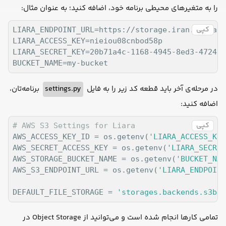
را به متغیرهای محیطی برنامه خود، اضافه کنید؛ به عنوان مثال:
کپی
LIARA_ENDPOINT_URL=https://storage.iran.liara.s
LIARA_ACCESS_KEY=nieiou08cnbod58p

LIARA_SECRET_KEY=20b71a4c-1168-4945-8ed3-4724db
BUCKET_NAME=my-bucket
برنامه‌تان،
settings.py
در مرحله‌ی آخر باید قطعه کد زیر را به فایل
اضافه کنید:
کپی
# AWS S3 Settings for Liara
AWS_ACCESS_KEY_ID = os.getenv(
'LIARA_ACCESS_KEY
AWS_SECRET_ACCESS_KEY = os.getenv(
'LIARA_SECRET
AWS_STORAGE_BUCKET_NAME = os.getenv(
'BUCKET_NAM
AWS_S3_ENDPOINT_URL = os.getenv(
'LIARA_ENDPOINT
DEFAULT_FILE_STORAGE = 
'storages.backends.s3bot
تمامی کارها انجام شده است و می‌توانید از Object Storage در