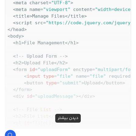
  <meta charset=
"UTF-8"
>

  <meta name=
"viewport"
 content=
"width=device-w
  <title>Manage Files</title>

  <script src=
"https://code.jquery.com/jquery-3
</head>

<body>

  <h1>File Management</h1>

  <!-- Upload Form -->

  <h2>Upload File</h2>

  <form 
id
=
"uploadForm"
 enctype=
"multipart/form
      <
input
type
=
"file"
 name=
"file"
 required>

      <button 
type
=
"submit"
>Upload</button>

  </form>

  <div 
id
=
"uploadMessage"
></div>

  <!-- File 
List
 -->

  <h2>File 
List
</h2>

دیدن بیشتر
  <ul 
id
=
"fileList"
></ul>
