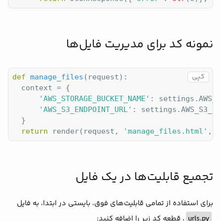
نمونه کد برای مدیریت فایل‌ها
کپی
def
manage_files
(
request
):
  context = {

'AWS_STORAGE_BUCKET_NAME'
: settings.AWS_S
'AWS_S3_ENDPOINT_URL'
: settings.AWS_S3_EN
  }

return
 render(request, 
'manage_files.html'
, c
تجمیع قابلیت‌ها در یک فایل
برای استفاده از تمامی قابلیت‌های فوق، بایستی در ابتدا، به فایل
، قطعه کد زیر را اضافه کنید:
urls.py