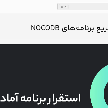
K
⌘
ع برنامه‌های NOCODB