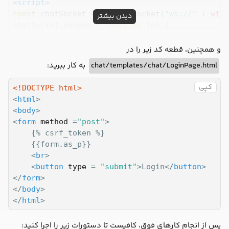
<
script
>
const
 chatSocket = 
new
 WebSocket(
"ws://"
 + 
wind
دیدن بیشتر
chatSocket.onopen = 
function
 (
e
) 
{

console
.log(
"The connection was setup succe
};

و همچنین، قطعه کد زیر را در
chatSocket.onclose = 
function
 (
e
) 
{

به کار ببرید:
chat/templates/chat/LoginPage.html
console
.log(
"Something unexpected happened 
کپی
<!DOCTYPE 
html
>
document
.querySelector(
"#id_message_send_input"
<
html
>
document
.querySelector(
"#id_message_send_input"
<
body
>
if
 (e.keyCode == 
13
) {

<
form
method
 =
"post"
>
document
.querySelector(
"#id_message_send_bu
	{% csrf_token %}

	}

	{{form.as_p}}

<
br
>
document
.querySelector(
"#id_message_send_button
<
button
type
 = 
"submit"
>
Login
</
button
>
var
 messageInput = 
document
.querySelector(

</
form
>
"#id_message_send_input"
</
body
>
	).value;

</
html
>
	chatSocket.send(
JSON
.stringify({ 
message
: m
};

پس از انجام کارهای فوق، کافیست تا دستورات زیر را اجرا کنید:
chatSocket.onmessage = 
function
 (
e
) 
{
