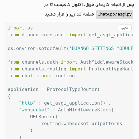
"message"
 : message , 

پس از انجام کارهای فوق، اکنون کافیست تا در
"username"
 : username ,

قطعه کد زیر را قرار دهید:
ChatApp/asgi.py
async
def
sendMessage
(
self , event
) :
کپی
import
	message = event[
"message"
]

from
 django.core.asgi 
import
 get_asgi_applicati
	username = event[
"username"
]

await
 self.send(text_data = json.dumps({
"me
os.environ.setdefault(
'DJANGO_SETTINGS_MODULE'
,
from
 channels.auth 
import
from
 channels.routing 
import
from
 chat 
import
 routing

application = ProtocolTypeRouter(

{

"http"
 : get_asgi_application() , 

"websocket"
 : AuthMiddlewareStack(

		URLRouter(

			routing.websocket_urlpatterns

		) 

	)
