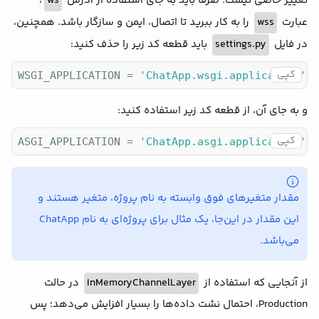
،
ws
تغییر خاصی نیست. صرفاً باید به جای استفاده از آدرس
را به کار ببرید تا اتصال، ایمن و سازگار باشد. همچنین،
wss
عبارت
باید قطعه کد زیر را حذف کنید:
settings.py
در فایل
کپی
WSGI_APPLICATION = 
'ChatApp.wsgi.application'
و به جای آن، از قطعه کد زیر استفاده کنید:
کپی
ASGI_APPLICATION = 
'ChatApp.asgi.application'
مقدار متغیرهای فوق وابسته به نام پروژه، متغیر هستند و
این مقدار در این‌جا، یک مثال برای پروژه‌ای به نام ChatApp
می‌باشد.
در حالت
InMemoryChannelLayer
از آنجایی که استفاده از
Production، احتمال نشت داده‌ها را بسیار افزایش می‌دهد؛ پس