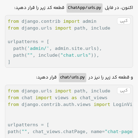
قطعه کد زیر را قرار دهید:
ChatApp/urls.py
اکنون، در فایل
کپی
from
 django.contrib 
import
from
 django.urls 
import
 path, include

urlpatterns = [

  path(
'admin/'
, admin.site.urls),

  path(
""
, include(
"chat.urls"
)),

]
قرار دهید:
chat/urls.py
و قطعه کد زیر را نیز در
کپی
from
 django.urls 
import
from
 chat 
import
 views 
as
from
 django.contrib.auth.views 
import
 LoginView
urlpatterns = [

path(
""
, chat_views.chatPage, name=
"chat-page"
)