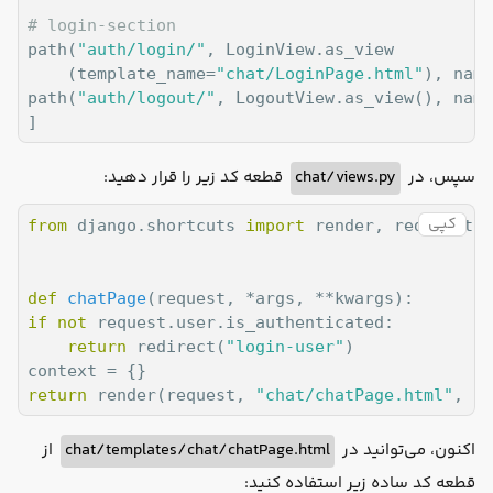
# login-section
path(
"auth/login/"
, LoginView.as_view

	(template_name=
"chat/LoginPage.html"
), name
path(
"auth/logout/"
, LogoutView.as_view(), name
]
قطعه کد زیر را قرار دهید:
chat/views.py
سپس، در
کپی
from
 django.shortcuts 
import
 render, redirect

def
chatPage
(
request, *args, **kwargs
):
if
not
 request.user.is_authenticated:

return
 redirect(
"login-user"
)

return
 render(request, 
"chat/chatPage.html"
, co
از
chat/templates/chat/chatPage.html
اکنون، می‌توانید در
قطعه کد ساده زیر استفاده کنید: