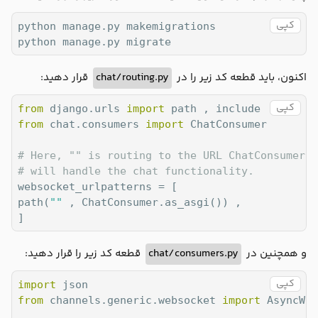
const
 data = 
JSON
.parse(e.data);

کپی
python manage.py makemigrations

var
 div = 
document
.createElement(
"div"
);

python manage.py migrate
	div.innerHTML = data.username + 
" : "
 + dat
document
.querySelector(
"#id_message_send_in
document
.querySelector(
"#id_chat_item_conta
قرار دهید:
chat/routing.py
اکنون، باید قطعه کد زیر را در
کپی
</
script
>
from
 django.urls 
import
</
body
>
from
 chat.consumers 
import
 ChatConsumer

</
html
>
# Here, "" is routing to the URL ChatConsumer w
# will handle the chat functionality.
websocket_urlpatterns = [

path(
""
 , ChatConsumer.as_asgi()) , 

]
قطعه کد زیر را قرار دهید:
chat/consumers.py
و همچنین در
کپی
import
from
 channels.generic.websocket 
import
 AsyncWeb