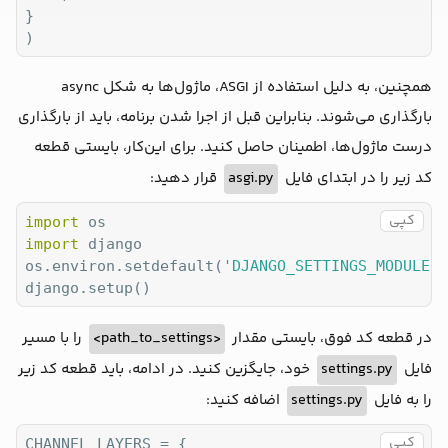
}

)
همچنین، به دلیل استفاده از ASGI، ماژول‌ها به شکل async
بارگذاری می‌شوند. بنابراین قبل از اجرا شدن برنامه، باید از بارگذاری
درست ماژول‌ها، اطمینان حاصل کنید. برای این‌کار، بایستی قطعه
قرار دهید:
asgi.py
کد زیر را در ابتدای فایل
کپی
import
import
 django

os.environ.setdefault(
'DJANGO_SETTINGS_MODULE'
,
django.setup()
را با مسیر
<path_to_settings>
در قطعه کد فوق، بایستی مقدار
خود، جایگزین کنید. در ادامه، باید قطعه کد زیر
settings.py
فایل
اضافه کنید:
settings.py
را به فایل
کپی