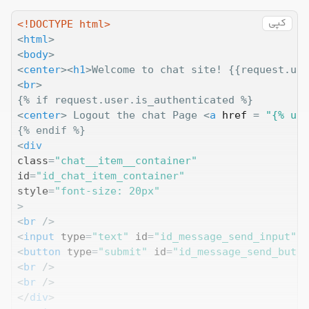
کپی
<!DOCTYPE 
html
>
<
html
>
<
body
>
<
center
>
<
h1
>
Welcome to chat site! {{request.use
<
br
>
<
center
>
 Logout the chat Page 
<
a
href
 = 
"{% url
<
div
class
=
"chat__item__container"
id
=
"id_chat_item_container"
style
=
"font-size: 20px"
>
<
br
 />
<
input
type
=
"text"
id
=
"id_message_send_input"
 /
<
button
type
=
"submit"
id
=
"id_message_send_butto
<
br
 />
<
br
 />
</
div
>