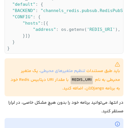
"default"
: {

"BACKEND"
: 
"channels_redis.pubsub.RedisPubSub
"CONFIG"
: {

"hosts"
:[{

"address"
: os.getenv(
'REDIS_URI'
),  

      }]}

  }

}
باید طبق مستندات
تنظیم متغیرهای محیطی
، یک متغیر
با مقدار URI دیتابیس Redis خود
REDIS_URI
محیطی به نام
به برنامه Djangoتان، اضافه کنید.
در انتها، می‌توانید برنامه خود را بدون هیچ مشکل خاصی، در لیارا
مستقر کنید.