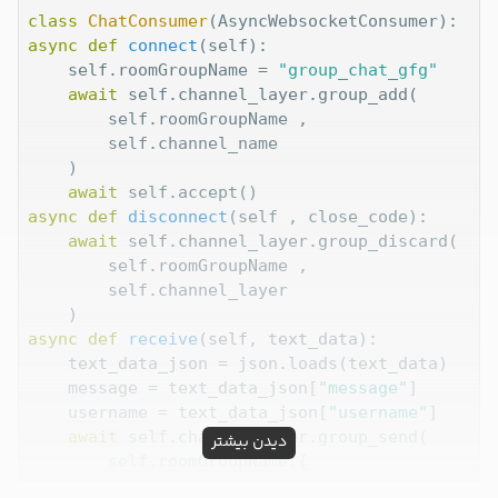
class
ChatConsumer
(
AsyncWebsocketConsumer
):
async
def
connect
(
self
):
	self.roomGroupName = 
"group_chat_gfg"
await
 self.channel_layer.group_add(

		self.roomGroupName ,

		self.channel_name

	)

await
async
def
disconnect
(
self , close_code
):
await
 self.channel_layer.group_discard(

		self.roomGroupName , 

		self.channel_layer 

async
def
receive
(
self, text_data
):
	text_data_json = json.loads(text_data)

	message = text_data_json[
"message"
]

	username = text_data_json[
"username"
]

await
 self.channel_layer.group_send(

دیدن بیشتر
		self.roomGroupName,{

"type"
 : 
"sendMessage"
 ,
