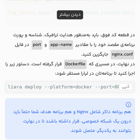
log_format
 main 
'$request_method $status $http_
دیدن بیشتر
server_tokens
off
sendfile
on
در قطعه کد فوق، باید به‌منظور هدایت ترافیک، شناسه و پورت
keepalive_timeout
65
برنامه‌ی مقصد خود را با مقادیر
app-name
و
port
در فایل
gzip
on
nginx.conf
جایگزین کنید.
access_log
error_log
 stderr;

در نهایت، در مسیری که
Dockerfile
قرار گرفته است، دستور زیر را
اجرا کنید تا برنامه‌تان در لیارا مستقر شود:
resolver
127.0.0.11
 valid=
5s
 ipv6=
off
;

resolver_timeout
10s
;

کپی
liara deploy --platform=docker --port=80
upstream
 main {

zone
 main_zone 
64k
;

server
 app-name:port resolve;

هم برنامه داکر شامل Nginx و هم برنامه هدف شما حتماً باید
  }

درون یک شبکه خصوصی، قرار داشته باشند تا در نهایت
server
 {

بتوانند به یکدیگر، متصل شوند.