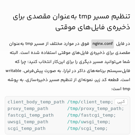
location
 / {

proxy_pass
 http://main;  

تنظیم مسیر tmp به‌عنوان مقصدی برای
proxy_set_header
 Host $host;

proxy_set_header
 X-Forwarded-For $pro
ذخیره‌ی فایل‌های موقتی
      }

  }

در فایل
nginx.conf
فوق در موارد مختلف از مسیر tmp به‌عنوان
مقصدی برای ذخیره‌ی فایل‌های موقتی استفاده شده است. البته
شما می‌توانید مسیر دیگری را برای این‌کار انتخاب کنید؛ چرا که
فایل‌سیستم برنامه‌های داکر در لیارا، به صورت پیش‌فرض، writable
است، قطعه کد زیر، نمونه‌ای از تنظیم مسیر ذخیره‌سازی، به پوشه
tmp است:
کپی
client_body_temp_path 
/tmp/
client_temp;

proxy_temp_path       
/tmp/
proxy_temp_path;

fastcgi_temp_path     
/tmp/
fastcgi_temp;

uwsgi_temp_path       
/tmp/u
wsgi_temp;

scgi_temp_path        
/tmp/
scgi_temp;