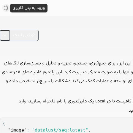
ورود به پنل کاربری
کپی لینک
گ است که توسط Datalust توسعه داده شده است. این ابزار برای جمع‌آوری، جستجو، تجزیه و تحلیل و بصری‌سازی لاگ‌های
 متعدد جمع‌آوری و آنها را به صورت متمرکز مدیریت کرد. این پلتفرم قابلیت‌های قدرتمندی
های توسعه و عملیات کمک می‌کند مشکلات را سریع‌تر تشخیص داده و
در لیارا، مستقر کنید. برای این‌کار، کافیست تا در Local یک دایرکتوری با نام دلخواه بسازید، وارد
د:
{

"image"
: 
"datalust/seq:latest"
,
