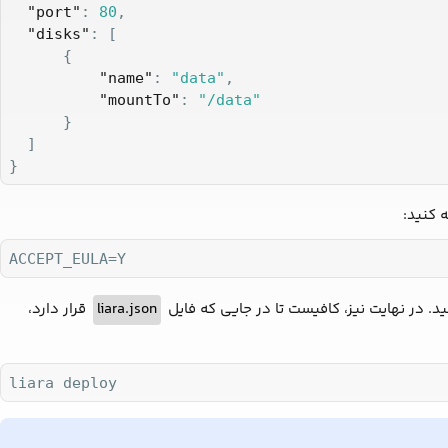
"port"
: 
80
,

"disks"
: [

      {

"name"
: 
"data"
,

"mountTo"
: 
"/data"
      }

  ]

}
ه کنید:
ACCEPT_EULA=Y
ید. در نهایت نیز، کافیست تا در جایی که فایل
liara.json
قرار دارد،
liara deploy