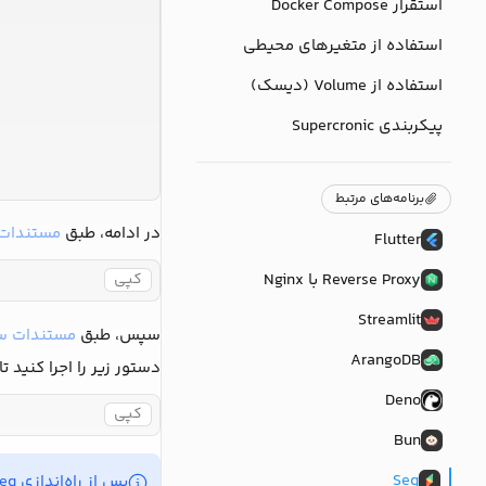
استقرار Docker Compose
استفاده از متغیرهای محیطی
استفاده از Volume (دیسک)
پیکربندی Supercronic
برنامه‌های مرتبط
در ادامه، طبق
مستندات 
Flutter
Reverse Proxy با Nginx
کپی
Streamlit
سپس، طبق
مستندات س
ArangoDB
دستور زیر را اجرا کنید تا
Deno
کپی
Bun
Seq
پس از راه‌اندازی Seq، وارد تنظیمات کاربران شده و authentication را فعال کنید.