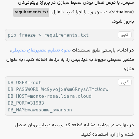
سپس، با فرض فعال بودن محیط مجازی در پروژه پایتونی‌تان
requirements.txt
(virtualenv)، دستور زیر را اجرا کنید تا فایل
به‌روز شود:
کپی
pip freeze > requirements.txt
،
نحوه تنظیم متغیرهای محیطی
در ادامه، بایستی طبق مستندات
متغیر محیطی مربوط به دیتابیس را، به برنامه اضافه کنید؛ به عنوان
مثال:
کپی
DB_USER=root

DB_PASSWORD=Wc9yvejxaWm6RrysATmcUeew

DB_HOST=monte-rosa.liara.cloud

DB_PORT=31983

در نهایت، می‌توانید مشابه قطعه کد زیر، به دیتابیس‌تان متصل
شده و از آن، استفاده کنید: