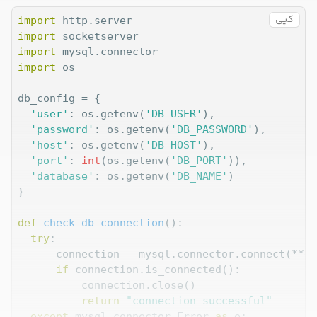
کپی
import
import
import
import
 os

db_config = {

'user'
: os.getenv(
'DB_USER'
),

'password'
: os.getenv(
'DB_PASSWORD'
),

'host'
: os.getenv(
'DB_HOST'
),

'port'
: 
int
(os.getenv(
'DB_PORT'
)),

'database'
: os.getenv(
'DB_NAME'
)

}

def
check_db_connection
():
try
:

      connection = mysql.connector.connect(**db
if
 connection.is_connected():

          connection.close()

return
"connection successful"
except
 mysql.connector.Error 
as
 e:
