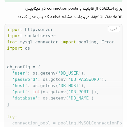
          </style>

برای استفاده از قابلیت connection pooling در دیتابیس
      </head>

      <body>

MySQL/MariaDB، می‌توانید مشابه قطعه کد زیر، عمل کنید:
          <div class="status">
{connection_statu
      </body>

کپی
import
      </html>

import
      """
from
 mysql.connector 
import
      self.wfile.write(html_content.encode(
"utf
import
 os

PORT = 
8000
with
 socketserver.TCPServer((
""
, PORT), Request
db_config = {

print
(
f"Serving on port 
{PORT}
"
)

'user'
: os.getenv(
'DB_USER'
),

'password'
: os.getenv(
'DB_PASSWORD'
),

'host'
: os.getenv(
'DB_HOST'
),

'port'
: 
int
(os.getenv(
'DB_PORT'
)),

'database'
: os.getenv(
'DB_NAME'
)

}

try
:

  connection_pool = pooling.MySQLConnectionPool(