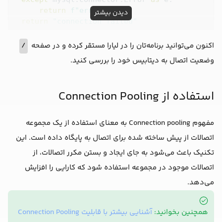
return
f"error:  
{e}
"
دیدن بیشتر
return
"connection failed"
class
RequestHandler
(
http.server.SimpleHTTPRequ
/
اکنون می‌توانید برنامه‌تان را در لیارا مستقر کرده و در صفحه
def
do_GET
(
self
):
وضعیت اتصال به دیتابیس خود را بررسی کنید.
      self.send_response(
200
)

      self.send_header(
"Content-type"
, 
"text/ht
      self.end_headers()

استفاده از Connection Pooling
      connection_status = check_db_connection()

مفهوم Connection pooling به معنای استفاده از یک مجموعه
      html_content = 
f"""

اتصالات از پیش ساخته شده برای اتصال به پایگاه داده است. این
      <!DOCTYPE html>

تکنیک باعث می‌شود به جای ایجاد و بستن مکرر اتصالات، از
      <html lang="en">

      <head>

اتصالات موجود در مجموعه استفاده شود که کارایی را افزایش
          <meta charset="UTF-8">

می‌دهد.
          <title>connection status</title>

          <style>

              body {{ font-family: Arial, sans-
همچنین بخوانید:
آشنایی بیشتر با قابلیت Connection Pooling
              .status {{ margin-top: 20%; font-