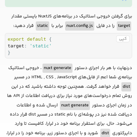
برای گرفتن خروجی استاتیک در برنامه‌های NuxtJS بایستی مقدار
target
را در فایل
nuxt.config.js
برابر با
static
قرار دهید:
کپی
export
default
target
: 
'static'
}
درنهایت با هر بار اجرای دستور
nuxt generate
، خروجی استاتیک
برنامه‌ی شما اعم از فایل‌های HTML , CSS , JavaScript در مسیر
dist
قرار خواهد گرفت. همچنین توجه داشته باشید که در این
روش تمام درخواست‌های مورد نیاز برای دریافت اطلاعات از API ها
در زمان اجرای دستور
nuxt generate
ارسال شده و اطلاعات
دریافت شده نیز در پوشه‌ای با نام static در مسیر dist قرار داده
می‌شود. حال، برای استقرار برنامه خود در لیارا، کافیست تا وارد
دایرکتوری
dist
شوید و با اجرای دستور زیر، برنامه خود را در لیارا،