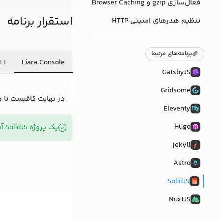
فعال‌سازی gzip و Browser Caching
استقرار برنامه
تنظیم هدرهای امنیتی HTTP
برنامه‌های مرتبط
LI
Liara Console
GatsbyJS
Gridsome
در نهایت کافیست تا 
Eleventy
Hugo
یک پروژه SolidJS آماده به استقرار در
jekyll
Astro
SolidJS
NuxtJS