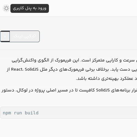
ورود به پنل کاربری
کپی لینک
اربری (UI) است که به طور خاص بر روی سرعت و کارایی متمرکز است. این فریمورک از الگوی واکنش‌گرایی
(reactivity) استفاده می‌کند تا با استفاده از تغییرات دقیق و کارآمد در DOM، به سرعت بسیار بالایی دست یابد. برخلاف برخی فریمورک‌های دیگر مثل React، SolidJS از
د عملکرد بهینه‌تری داشته باشد.
در لیارا، مستقر کنید. برای استقرار برنامه‌های SolidJS کافیست تا در مسیر اصلی پروژه در لوکال، دستور
npm run build