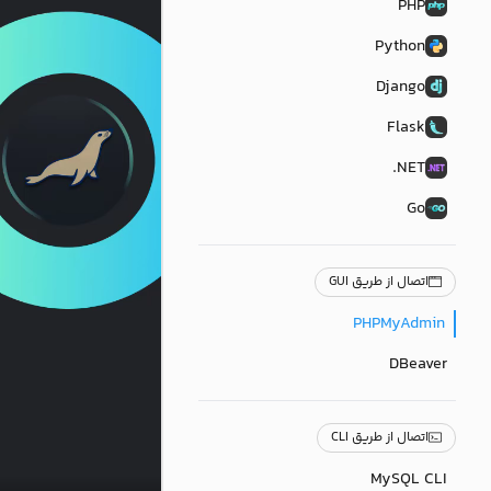
PHP
Python
Django
Flask
NET.
Go
اتصال از طریق GUI
PHPMyAdmin
DBeaver
اتصال از طریق CLI
MySQL CLI