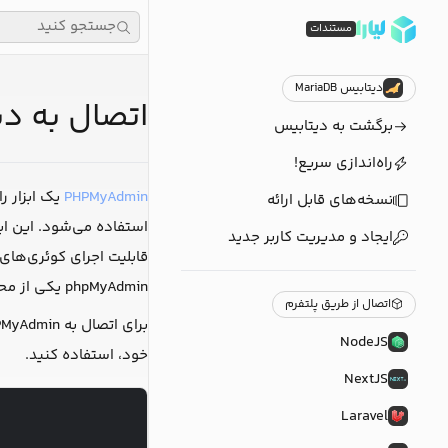
جستجو کنید
مستندات
دیتابیس MariaDB
اتصال به دیتابیس ariaDB
برگشت به دیتابیس
راه‌اندازی سریع!
PHPMyAdmin
نسخه‌های قابل ارائه
ایجاد و مدیریت کاربر جدید
phpMyAdmin یکی از محبوب‌ترین ابزارهای مدیریت پایگاه داده در میان توسعه‌دهندگان وب است.
اتصال از طریق پلتفرم
برای اتصال به PHPMyAdmin کافیست تا گزینه آن را در منوی
NodeJS
خود، استفاده کنید.
NextJS
Laravel