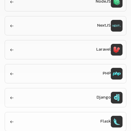
NodeJS
NextJS
Laravel
PHP
Django
Flask