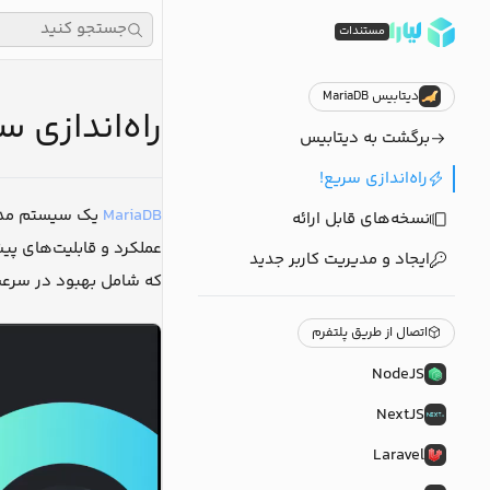
جستجو کنید
مستندات
دیتابیس MariaDB
راه‌اندازی سری
برگشت به دیتابیس
راه‌اندازی سریع!
MariaDB
نسخه‌های قابل ارائه
ایجاد و مدیریت کاربر جدید
که شامل بهبود در سرعت،
اتصال از طریق پلتفرم
NodeJS
NextJS
Laravel