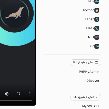
PHP
Python
Django
Flask
NET.
Go
اتصال از طریق GUI
PHPMyAdmin
DBeaver
اتصال از طریق CLI
MySQL CLI