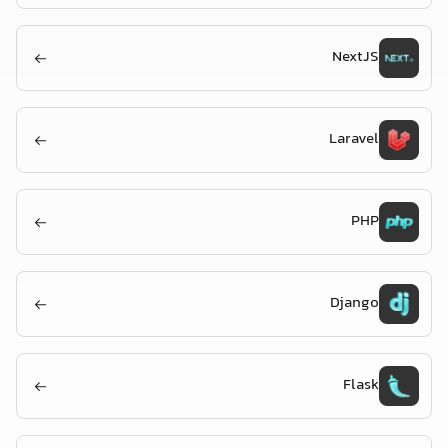
NextJS
Laravel
PHP
Django
Flask