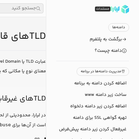
جستجو کنید
مستندات
دامنه‌ها
TLDهای قابل پشتیبانی
برگشت به پلتفرم
دامنه چیست؟
عبارت TLD یا Top-Level Domain به پسوندی اشاره دارد که در یک آدرس وبسایت یا ایمیل بعد از نام دامنه قرار می‌گیرد، مانند
معنای نوع یا مکانی که ی
مدیریت دامنه‌ها در برنامه
اضافه کردن دامنه به برنامه
ساخت زیر دامنه www
TLDهای غیرقابل پشتیبانی
اضافه کردن زیر دامنه دلخواه
تهیه گواهی SSL برای دامنه
است از آن‌ها برای
buse
غیرفعال کردن زیر دامنه پیش‌فرض
gq.