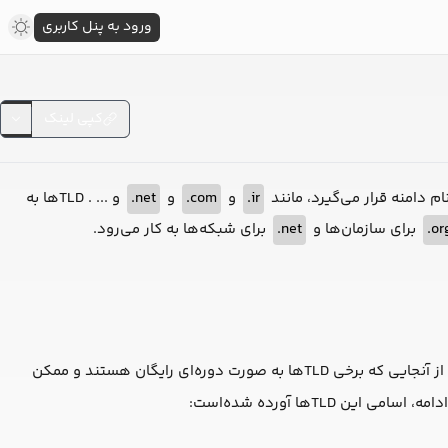
ورود به پنل کاربری
کپی لینک
ir.
و
com.
و
net.
و ... . TLD‌ها به
org
برای سازمان‌ها و
net.
برای شبکه‌ها به کار می‌رود.
در لیارا، محدودیتی از لحاظ TLD وجود ندارد و می‌توانید از هر پسوند دلخواهی استفاده کنید. اما از آنجایی که برخی TLDها به صورت دوره‌ای رایگان هستند و ممکن
 TLDها آورده شده‌است: