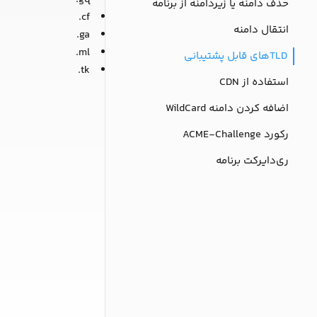
حذف دامنه یا زیردامنه از برنامه
cf.
انتقال دامنه
ga.
ml.
TLDهای قابل پشتیبانی
tk.
استفاده از CDN
اضافه کردن دامنه WildCard
رکورد ACME-Challenge
ری‌دایرکت برنامه