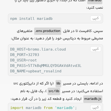
است که در ابتدا، با اجرای دستور زیر، باید آن را
mariadb
نصب کنید:
کپی
npm install mariadb
متغیرهای
env.production.
سپس، کافیست تا در فایل
محیطی مربوط به دیتابیس خود را قرار دهید؛ به عنوان مثال:
کپی
DB_HOST=bromo.liara.cloud

DB_PORT=32703

DB_USER=root

DB_PASS=5T7kBqMMGLQYDGAkVdAtvd3L

DB_NAME=upbeat_rosalind
(یا اگر که از دایرکتوری src
lib
در ادامه، بایستی در مسیر
)، یک فایل به نام
src/lib
استفاده می‌کنید؛ در مسیر
ایجاد کنید و قطعه کد زیر را در آن، قرار دهید:
mariadb.js
کپی
import
 mariadb 
from
'mariadb'
;
