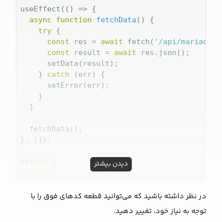
useEffect(
() =>
 {

async
function
fetchData
(
) 
{

try
 {

const
 res = 
await
 fetch(
'/api/mariadb'
)
const
 result = 
await
 res.json();

      setData(result);

    } 
catch
 (err) {

      setError(err);

    }

  }

  fetchData();

}, []);

return
 (

دیدن بیشتر
<
div
>
<
h1
>
Database Connection Test
</
h1
>
    {error ? (

در نظر داشته باشید که می‌توانید قطعه کدهای فوق را با
<
p
>
Error: {error.message}
</
p
>
توجه به نیاز خود، تغییر دهید.
    ) : data ? (
