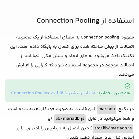
<
pre
>
{JSON.stringify(data, null, 2)}
</
p
    ) : (

<
p
>
Loading...
</
p
>
استفاده از Connection Pooling
    )}

</
div
>
مفهوم Connection pooling به معنای استفاده از یک مجموعه
);

اتصالات از پیش ساخته شده برای اتصال به پایگاه داده است. این
تکنیک باعث می‌شود به جای ایجاد و بستن مکرر اتصالات، از
اتصالات موجود در مجموعه استفاده شود که کارایی را افزایش
می‌دهد.
همچنین بخوانید:
آشنایی بیشتر با قابلیت Connection Pooling
این قابلیت به صورت خودکار تعبیه شده است
mariadb
در پکیج
(یا
lib/mariadb.js
و شما می‌توانید در فایل
) حین اتصال به دیتابیس پارامتر زیر را بر
src/lib/mariadb.js
اساس نیاز خود، مقدار دهی کنید: