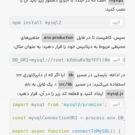
است که در ابتدا، با اجرای دستور زیر، باید آن را
mysql2
نصب کنید:
کپی
npm install mysql2
متغیرهای
env.production.
سپس، کافیست تا در فایل
محیطی مربوط به دیتابیس خود را قرار دهید؛ به عنوان مثال:
کپی
DB_URI=mysql://root:kXdnuKx9pfFFll0mBpsH4DGK@
(یا اگر که از دایرکتوری src
lib
در ادامه، بایستی در مسیر
)، یک فایل به نام
src/lib
استفاده می‌کنید؛ در مسیر
ایجاد کنید و قطعه کد زیر را در آن، قرار دهید:
mysql.js
کپی
import
 mysql 
from
'mysql2/promise'
;

const
 mysqlConnectionURI = process.env.DB_URI;
export
async
function
connectToMySQL
(
) 