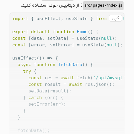
) از دیتابیس خود، استفاده کنید:
src/pages/index.js
کپی
import
 { useEffect, useState } 
from
'react'
;

export
default
function
Home
(
) 
const
 [data, setData] = useState(
null
const
 [error, setError] = useState(
null
);

useEffect(
() =>
 {

async
function
fetchData
(
) 
{

try
 {

const
 res = 
await
 fetch(
'/api/mysql'
);

const
 result = 
await
 res.json();

      setData(result);

    } 
catch
 (err) {

      setError(err);

    }

  }

  fetchData();
