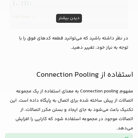
}, []);

return
 (

دیدن بیشتر
<
div
>
<
h1
>
Database Connection Test
</
h1
>
    {error ? (

در نظر داشته باشید که می‌توانید قطعه کدهای فوق را با
<
p
>
Error: {error.message}
</
p
>
توجه به نیاز خود، تغییر دهید.
    ) : data ? (

<
pre
>
{JSON.stringify(data, null, 2)}
</
p
    ) : (

<
p
>
Loading...
</
p
>
استفاده از Connection Pooling
    )}

</
div
>
مفهوم Connection pooling به معنای استفاده از یک مجموعه
);

اتصالات از پیش ساخته شده برای اتصال به پایگاه داده است. این
تکنیک باعث می‌شود به جای ایجاد و بستن مکرر اتصالات، از
اتصالات موجود در مجموعه استفاده شود که کارایی را افزایش
می‌دهد.