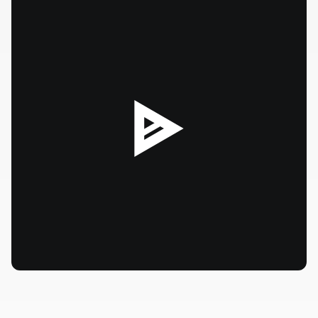
--:--