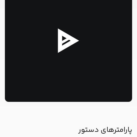
--:--
پارامترهای دستور