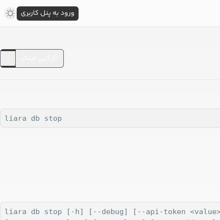
ورود به پنل کاربری
کپی لینک
liara db stop
liara db stop [-h] [--debug] [--api-token <value>