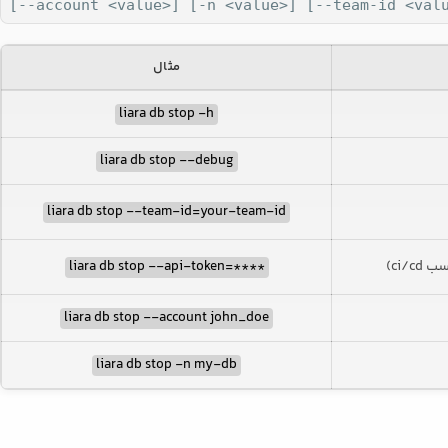
[--account <value>] [-n <value>] [--team-id <val
مثال
liara db stop -h
liara db stop --debug
liara db stop --team-id=your-team-id
ci/cd)
****=liara db stop --api-token
liara db stop --account john_doe
liara db stop -n my-db