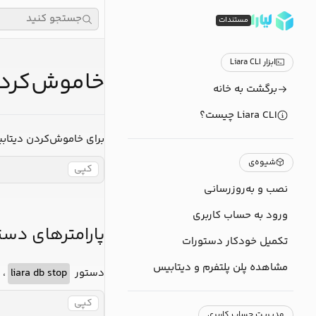
جستجو کنید
مستندات
ابزار Liara CLI
خاموش‌کردن دیت
برگشت به خانه
Liara CLI چیست؟
برای خاموش‌کردن دیتابیس با Liara CLI، می‌توانید از دستور زیر
شیوه‌ی
کپی
نصب و به‌روزرسانی
ورود به حساب کاربری
پارامترهای دست
تکمیل خودکار دستورات
مشاهده پلن‌ پلتفرم و دیتابیس
دستور
liara db stop
، 
کپی
مدیریت حساب کاربری