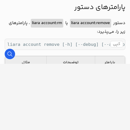
پارامترهای دستور
، پارامترهای
liara account:rm
یا
liara account:remove
دستور
زیر را، می‌پذیرد:
کپی
liara account remove [-h] [--debug] [--api-toke
پارامتر
توضیحات
مثال
liara
a- یا
انتخاب حساب هدف
account:remove
account-
-a oldfoo
-
برای اجرای آنی عملیات
****=liara
حذف اکانت به کمک
api-
account:remove
token--
(مناسب
api token
--api-token
ci/cd)