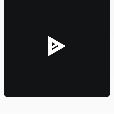
--:--