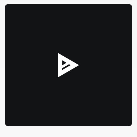
--:--