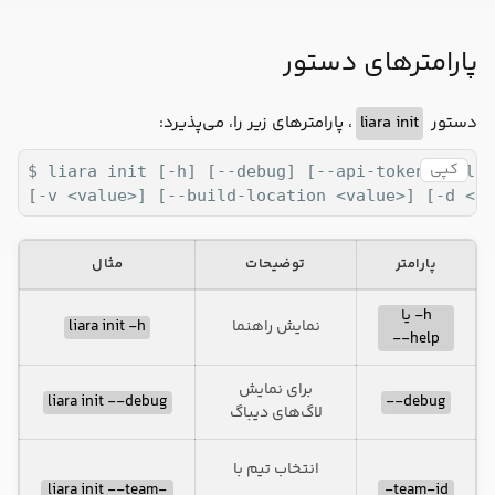
پارامترهای دستور
، پارامترهای زیر را، می‌پذیرد:
liara init
دستور
کپی
$ liara init [-h] [--debug] [--api-token <value
[-v <value>] [--build-location <value>] [-d <va
پارامتر
توضیحات
مثال
h- یا
liara init -h
نمایش راهنما
help--
برای نمایش
liara init --debug
debug--
لاگ‌های دیباگ
انتخاب تیم با
liara init --team-
team-id-