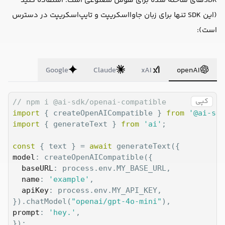
SDKهای ساخته شده برای هوش مصنوعی است؛ استفاده کنید
(این SDK تنها برای زبان جاوااسکریپت و تایپ‌اسکریپت در دسترس
است):
Google
Claude
xAI
openAI
کپی
// npm i @ai-sdk/openai-compatible
import
 { createOpenAICompatible } 
from
'@ai-sdk
import
 { generateText } 
from
'ai'
;

const
 { text } = 
await
model
: createOpenAICompatible({

baseURL
: process.env.MY_BASE_URL,

name
: 
'example'
,

apiKey
: process.env.MY_API_KEY,

}).chatModel(
"openai/gpt-4o-mini"
prompt
: 
'hey.'
,

});
