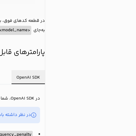
در قطعه کد‌های فوق، ب
به‌جای
<model_name>
پارامترهای قاب
OpenAI SDK
در OpenAI SDK، شما می‌توانید پارامترهای زیر را تنظیم کنید.
در نظر داشته باش
equency_penalty