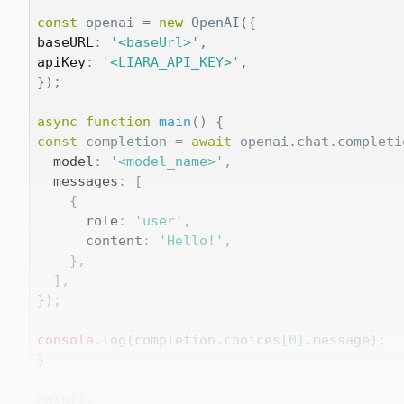
const
 openai = 
new
baseURL
: 
'<baseUrl>'
apiKey
: 
'<LIARA_API_KEY>'
,

});

async
function
main
(
) 
const
 completion = 
await
 openai.chat.completi
model
: 
'<model_name>'
,

messages
: [

    {

role
: 
'user'
,

content
: 
'Hello!'
,

    },

  ],

});

console
.log(completion.choices[
0
].message);

}

main();