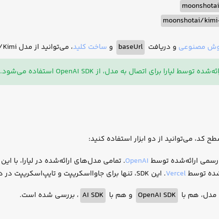
moonshotai
moonshotai/kimi
وش مصنوعی
و دریافت
baseUrl
و
ساخت کلید
، می‌توانید از مدل MoonshotAI/Kimi استفاده کنید.
 مدل، از OpenAI SDK استفاده می‌شود. تمامی مدل‌هایی که لیارا ارائه می‌دهد؛ سازگار با OpenAI SDK هستند.
ح کد، می‌توانید از دو ابزار استفاده کنید:
ر رسمی ارائه‌شده توسط
OpenAI
. تمامی مدل‌های ارائه‌شده در لیارا، با این SDK سازگار هستند.
ه‌شده توسط
Vercel
. این SDK، تنها برای جاوااسکریپت و تایپ‌اسکریپت در دسترس است.
ه مدل، هم با
OpenAI SDK
و هم با
AI SDK
، بررسی شده است.