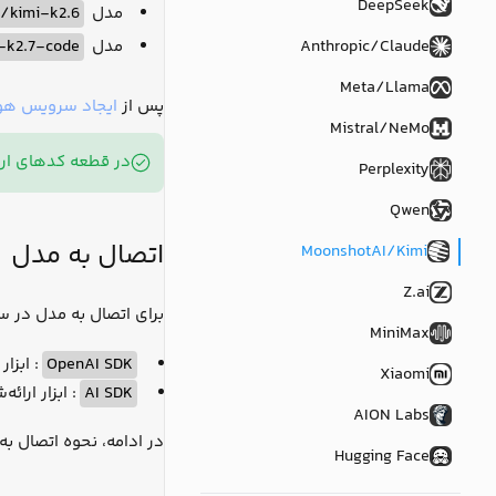
DeepSeek
مدل
/kimi-k2.6
Anthropic/Claude
مدل
-k2.7-code
Meta/Llama
پس از
ایجاد سرویس ه
Mistral/NeMo
در قطعه کدهای ارائه‌شده توسط لیارا برای اتصال به
Perplexity
Qwen
اتصال به مدل
MoonshotAI/Kimi
Z.ai
برای اتصال به مدل در سط
MiniMax
OpenAI SDK
: ابزا
Xiaomi
AI SDK
: ابزار ارائ
AION Labs
در ادامه، نحوه اتصال ب
Hugging Face