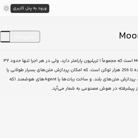
ورود به پنل کاربری
کپی لینک
یک مدل زبانی بزرگ با معماری Mixture of Experts (MoE) از شرکت Moonshot AI است که مجموعاً ۱ تریلیون پارامتر دارد، ولی در هر اجرا تنها حدود ۳۲
میلیارد پارامتر فعال می‌شوند. ویژگی برجسته این مدل، پشتیبانی از context window بسیار گسترده تا 256 هزار توکن است، که امکان پردازش متن‌های بسیار طولانی یا
تعاملات چندمرحله‌ای را بهبود داده است. این مدل، برای کاربردهای پیشرفته در تولید و تحلیل کد، پردازش متن‌های بلند، و ساخت ربات‌ها یا Agentهای هوشمند (که
باز پیشرفته در هوش مصنوعی به شمار می‌آید.