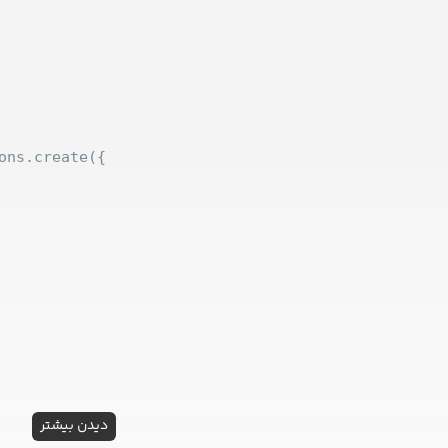
ons.create({

دیدن بیشتر