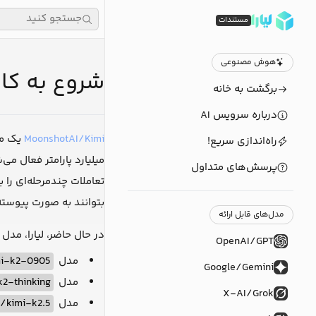
جستجو کنید
مستندات
هوش مصنوعی
شروع به کار با 
برگشت به خانه
درباره سرویس AI
MoonshotAI/Kimi
راه‌اندازی سریع!
پرسش‌های متداول
بتوانند به صورت پیوسته
مدل‌های قابل ارائه
در حال حاضر، لیارا، مدل زیر از MoonshotAI/Kimi را در API خود پ
OpenAI/GPT
مدل
mi-k2-0905
Google/Gemini
مدل
2-thinking
X-AI/Grok
مدل
/kimi-k2.5