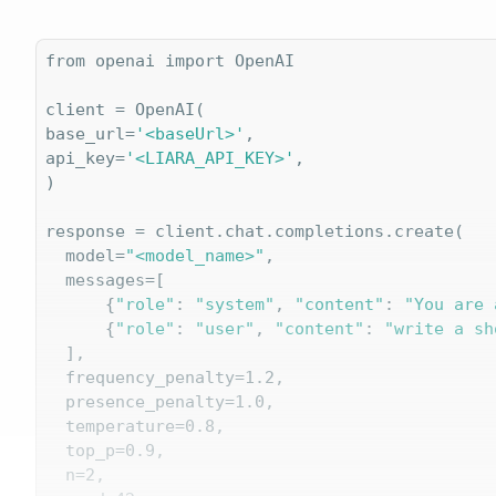
from openai import OpenAI

client = OpenAI(

base_url=
'<baseUrl>'
,

api_key=
'<LIARA_API_KEY>'
,

)

response = client.chat.completions.create(

  model=
"<model_name>"
,

  messages=[

      {
"role"
: 
"system"
, 
"content"
: 
"You are 
      {
"role"
: 
"user"
, 
"content"
: 
"write a sh
  ],

  frequency_penalty=1.2,

  presence_penalty=1.0,

  temperature=0.8,

  top_p=0.9,

  n=2,
