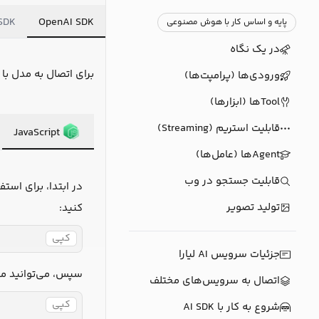
SDK
OpenAI SDK
پایه و اساس کار با هوش مصنوعی
در یک نگاه
برای اتصال به مدل با OpenAI SDK، می‌توانید از قطعه کدهای زیر، استفاده کنید.
ورودی‌ها (پرامپت‌ها)
Toolها (ابزارها)
قابلیت استریم (Streaming)
JavaScript
Agentها (عامل‌ها)
قابلیت جستجو در وب
در ابتدا، برای اس
تولید تصویر
کنید:
کپی
جزئیات سرویس AI لیارا
سپس، می‌توانید م
اتصال به سرویس‌های مختلف
کپی
شروع به کار با AI SDK