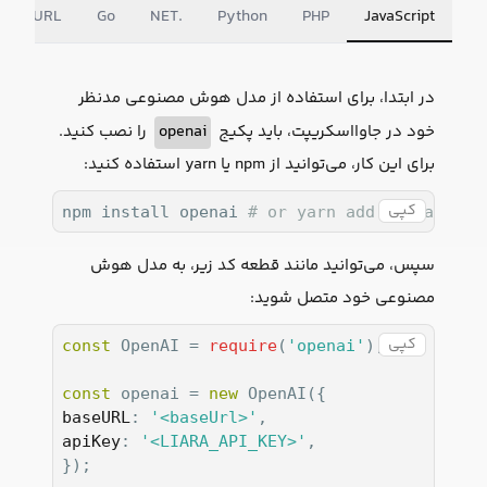
cURL
Go
NET.
Python
PHP
JavaScript
در ابتدا، برای استفاده از مدل هوش مصنوعی مدنظر
خود در جاوااسکریپت، باید پکیج
openai
را نصب کنید.
برای این کار، می‌توانید از npm یا yarn استفاده کنید:
کپی
npm install openai 
# or yarn add openai
سپس، می‌توانید مانند قطعه کد زیر، به مدل هوش
مصنوعی خود متصل شوید:
کپی
const
 OpenAI = 
require
(
'openai'
);

const
 openai = 
new
baseURL
: 
'<baseUrl>'
apiKey
: 
'<LIARA_API_KEY>'
,

});
