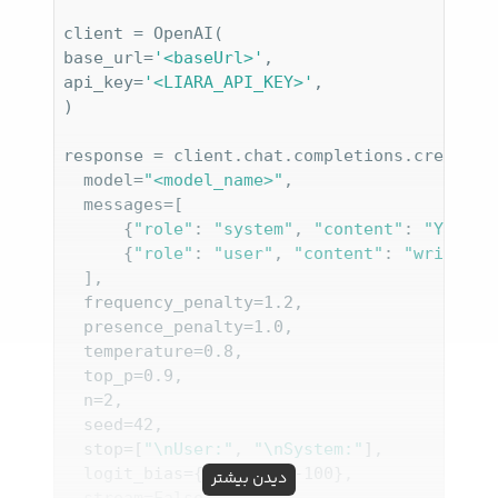
client = OpenAI(

base_url=
'<baseUrl>'
,

api_key=
'<LIARA_API_KEY>'
,

)

response = client.chat.completions.create(

  model=
"<model_name>"
,

  messages=[

      {
"role"
: 
"system"
, 
"content"
: 
"You ar
      {
"role"
: 
"user"
, 
"content"
: 
"write a 
  ],

  frequency_penalty=1.2,

  presence_penalty=1.0,

  temperature=0.8,

  top_p=0.9,

  n=2,

  seed=42,

  stop=[
"\nUser:"
, 
"\nSystem:"
],

  logit_bias={
"50256"
: -100}, 

دیدن بیشتر
  stream=False,
