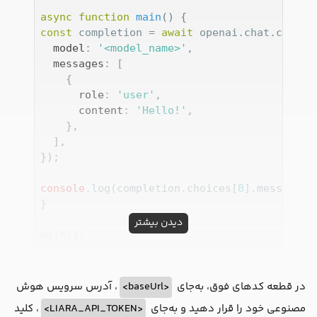
async
function
main
(
) 
const
 completion = 
await
 openai.chat.complet
model
: 
'<model_name>'
,

messages
: [

    {

role
: 
'user'
,

content
: 
'Hello!'
,

    },

  ],

});

console
.log(completion.choices[
0
].message);

}

دیدن بیشتر
main();
در قطعه کد‌های فوق، به‌جای
<baseUrl>
، آدرس سرویس هوش
مصنوعی خود را قرار دهید و به‌جای
<LIARA_API_TOKEN>
، کلید