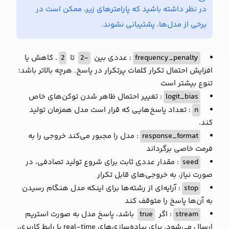
در نظر داشته باشید که پارامترهای زیر، ممکن است در
برخی از مدل‌ها، پشتیبانی نشوند.
frequency_penalty
: عددی بین
-2
تا
2
. کاهش یا
افزایش احتمال تکرار کلمات پرتکرار در پاسخ. هرچه بالاتر باشد؛
تنوع بیشتر است
logit_bias
: تغییر احتمال ظاهر شدن توکن‌های خاص
n
: تعداد پاسخ‌هایی که قرار است مدل همزمان تولید
کند.
response_format
: مدل را مجبور می‌کند خروجی را به
فرمت خاصی برگرداند
seed
: مقدار عددی ثابت برای شروع تولید تصادفی، در
صورت نیاز، به خروجی‌های قابل تکرار
stop
: آرایه‌ای از رشته‌ها برای اینکه مدل هنگام رسیدن
به آن‌ها پاسخ را متوقف کند
stream
: اگر
true
باشد، پاسخ مدل به صورت استریم
ارسال می‌شود. برای پیاده‌سازی‌های real-time یا رابط کاربری،