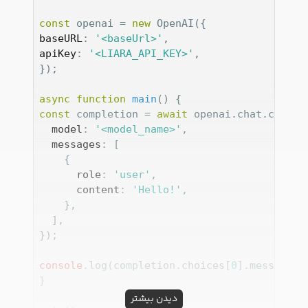
const
 openai = 
new
baseURL
: 
'<baseUrl>'
apiKey
: 
'<LIARA_API_KEY>'
,

});

async
function
main
(
) 
const
 completion = 
await
 openai.chat.complet
model
: 
'<model_name>'
,

messages
: [

    {

role
: 
'user'
,

content
: 
'Hello!'
,

    },

  ],

});

console
.log(completion.choices[
0
].message);

}

دیدن بیشتر