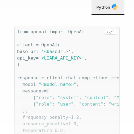
Python
کپی
from openai import OpenAI

client = OpenAI(

base_url=
'<baseUrl>'
,

api_key=
'<LIARA_API_KEY>'
,

)

response = client.chat.completions.create(

  model=
"<model_name>"
,

  messages=[

      {
"role"
: 
"system"
, 
"content"
: 
"You ar
      {
"role"
: 
"user"
, 
"content"
: 
"write a 
  ],

  frequency_penalty=1.2,

  presence_penalty=1.0,

  temperature=0.8,
