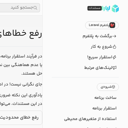
جستجو کنید
مستندات
پلتفرم Laravel
رفع خطاهای را
برگشت به پلتفرم
شروع به کار
در فرآیند استقرار برنا
استقرار سریع!
یا عدم هماهنگی بین نسخ
لینک‌های مرتبط
حل هستند.
جای نگرانی نیست! در اد
شیوه‌ی
یادآوری این نکته ضروری 
ساخت برنامه
در این مستندات، می‌توان
استقرار برنامه
رفع خطای محدودیت آپلو
استفاده از متغیرهای محیطی