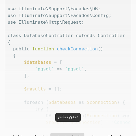
use Illuminate\Support\Facades\DB;

use Illuminate\Support\Facades\Config;

use Illuminate\Http\Request;

class DatabaseController extends Controller

{

  public 
function
checkConnection
()

  {

$databases
 = [

'pgsql'
 => 
'pgsql'
,

      ];

$results
 = [];

      foreach (
$databases
 as 
$connection
) {

          try {

              DB::connection(
$connection
)->getP
دیدن بیشتر
$results
[
$connection
] = 
'Connecti
          } catch (\Exception 
$e
) {

$results
[
$connection
] = 
'Connecti