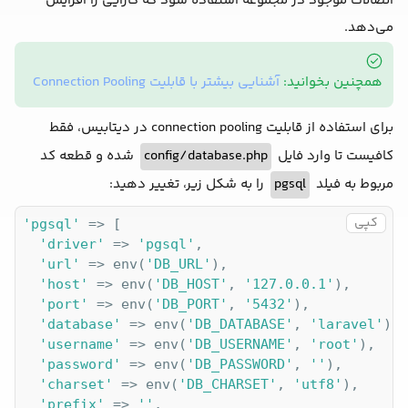
اتصالات موجود در مجموعه استفاده شود که کارایی را افزایش
می‌دهد.
همچنین بخوانید:
آشنایی بیشتر با قابلیت Connection Pooling
برای استفاده از قابلیت connection pooling در دیتابیس، فقط
شده و قطعه کد
config/database.php
کافیست تا وارد فایل
را به شکل زیر، تغییر دهید:
pgsql
مربوط به فیلد
کپی
'pgsql'
 => [

'driver'
 => 
'pgsql'
,

'url'
 => env(
'DB_URL'
),

'host'
 => env(
'DB_HOST'
, 
'127.0.0.1'
),

'port'
 => env(
'DB_PORT'
, 
'5432'
),

'database'
 => env(
'DB_DATABASE'
, 
'laravel'
),

'username'
 => env(
'DB_USERNAME'
, 
'root'
),

'password'
 => env(
'DB_PASSWORD'
, 
''
),

'charset'
 => env(
'DB_CHARSET'
, 
'utf8'
),

'prefix'
 => 
''
,
