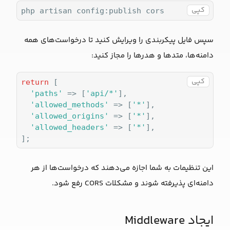
کپی
php artisan config:publish cors
سپس فایل پیکربندی را ویرایش کنید تا درخواست‌های همه
دامنه‌ها، متدها و هدرها را مجاز کنید:
کپی
return
 [

'paths'
 => [
'api/*'
],

'allowed_methods'
 => [
'*'
],

'allowed_origins'
 => [
'*'
],

'allowed_headers'
 => [
'*'
],

این تنظیمات به شما اجازه می‌دهند که درخواست‌ها از هر
دامنه‌ای پذیرفته شوند و مشکلات CORS رفع شود.
ایجاد Middleware