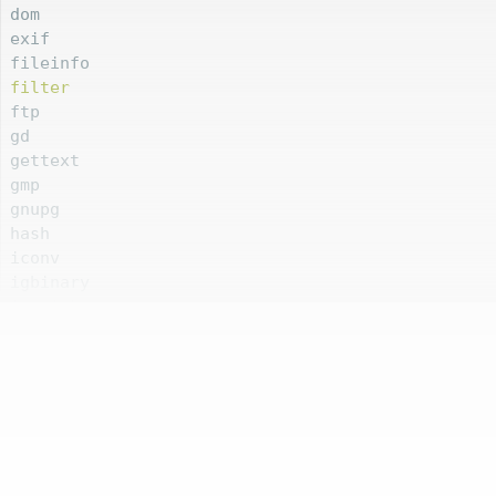
dom

exif

filter
ftp

gd

gettext

gmp

gnupg

hash

iconv

igbinary

imagick

imap

json
libxml

mbstring

memcached

mongodb
