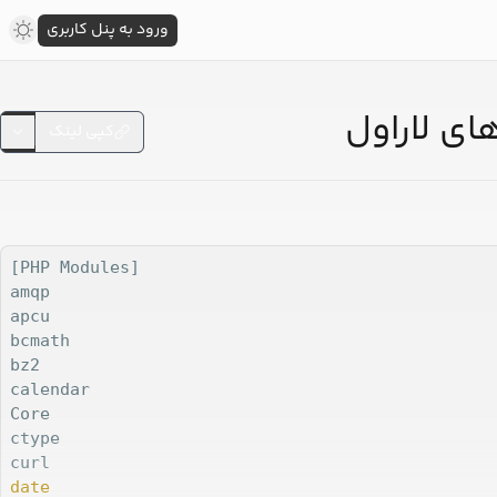
ورود به پنل کاربری
کپی لینک
[PHP Modules]

amqp

apcu

bcmath

bz2

calendar

Core

ctype

date