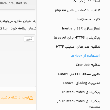
استفاده از دیسک
liara_pre_start.sh
تنظیم اختصاصی فایل php.ini
کار با Queueها
به عنوان مثال، می‌توانی
فعال‌سازی SSR با Inertia
فرمان برنامه خود، اجرا کن
پیکربندی HTTPS برای assetها
کپی
تنظیم هدرهای امنیتی HTTP
استفاده از Hookها
تنظیم Cron Job
تغییر نسخه PHP در Laravel
مدیریت logهای Laravel
پیکربندی TrustedProxies
توجه داشته باشید 
پیکربندی TrustedProxies در
livewire