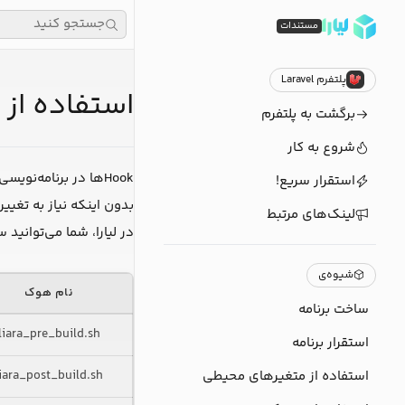
جستجو کنید
مستندات
پلتفرم Laravel
استفاده از Hooks در برنامه‌های Laravel
برگشت به پلتفرم
شروع به کار
Hookها در برنامه‌نو
استقرار سریع!
بدون اینکه نیاز به تغیی
لینک‌های مرتبط
در لیارا، شما می‌توانید
شیوه‌ی
نام هوک
ساخت برنامه
liara_pre_build.sh
استقرار برنامه
استفاده از متغیرهای محیطی
liara_post_build.sh